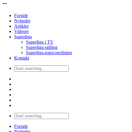
--
Forside
Nyheder
Artikler
Videoer
Superliga
Superliga i TV
Superliga-stilling
Superliga-topscorerlisten
Kontakt
Forside
Nyheder