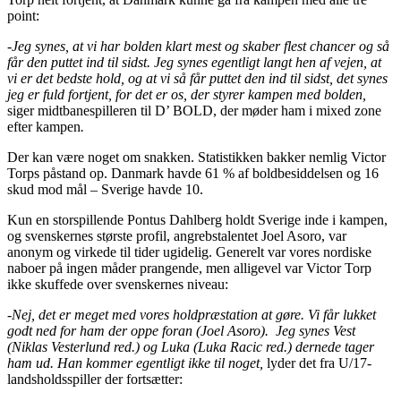
point:
-Jeg synes, at vi har bolden klart mest og skaber flest chancer og så
får den puttet ind til sidst. Jeg synes egentligt langt hen af vejen, at
vi er det bedste hold, og at vi så får puttet den ind til sidst, det synes
jeg er fuld fortjent, for det er os, der styrer kampen med bolden,
siger midtbanespilleren til D’ BOLD, der møder ham i mixed zone
efter kampen
.
Der kan være noget om snakken. Statistikken bakker nemlig Victor
Torps påstand op. Danmark havde 61 % af boldbesiddelsen og 16
skud mod mål – Sverige havde 10.
Kun en storspillende Pontus Dahlberg holdt Sverige inde i kampen,
og svenskernes største profil, angrebstalentet Joel Asoro, var
anonym og virkede til tider ugidelig. Generelt var vores nordiske
naboer på ingen måder prangende, men alligevel var Victor Torp
ikke skuffede over svenskernes niveau:
-Nej, det er meget med vores holdpræstation at gøre. Vi får lukket
godt ned for ham der oppe foran (Joel Asoro). Jeg synes Vest
(Niklas Vesterlund red.) og Luka (Luka Racic red.) dernede tager
ham ud. Han kommer egentligt ikke til noget,
lyder det fra U/17-
landsholdsspiller der fortsætter: