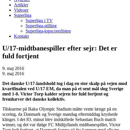
Artikler
Videoer
Superliga
Superliga i TV
Superliga-stilling
Superliga-topscorerlisten
Kontakt
U/17-midtbanespiller efter sejr: Det er
fuld fortjent
9. maj 2016
9. maj 2016
Det danske U/17-landshold tog i dag en stor skalp på vejen mod
kvartfinalen ved U/17 EM, da man på et sent mål slog Sverige
med 1-0. Victor Torp kalder sejren for fuld fortjent og
fremhæver det danske kollektiv.
Tilskuerne på Baku Olympic Stadium måtte vente længe på en
scoring, da Danmark og Sverige mandag eftermiddag krydsede
klinger. I det 83. minut blev indskiftede Sebastian Buch match
winner, og det var ifølge FC Midtjyllands midtbanespiller, Victor
Torp helt fortjent, at Danmark kunne gå fra kampen med alle tre