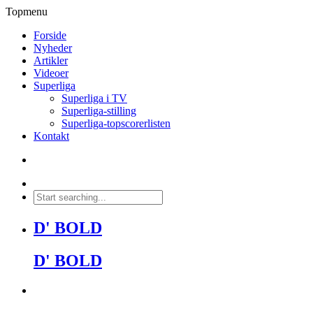
Topmenu
Forside
Nyheder
Artikler
Videoer
Superliga
Superliga i TV
Superliga-stilling
Superliga-topscorerlisten
Kontakt
D' BOLD
D' BOLD