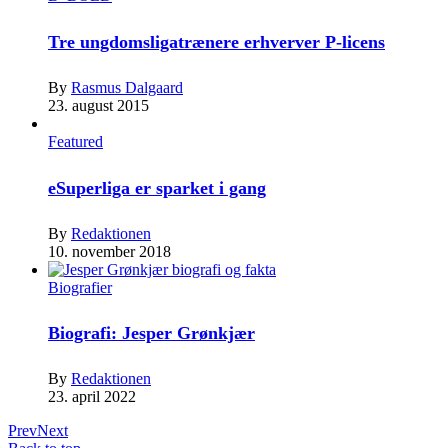
Tre ungdomsligatrænere erhverver P-licens
By
Rasmus Dalgaard
23. august 2015
Featured
eSuperliga er sparket i gang
By
Redaktionen
10. november 2018
Biografier
Biografi: Jesper Grønkjær
By
Redaktionen
23. april 2022
Prev
Next