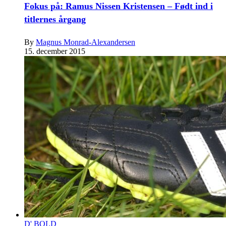
Fokus på: Ramus Nissen Kristensen – Født ind i
titlernes årgang
By
Magnus Monrad-Alexandersen
15. december 2015
D' BOLD