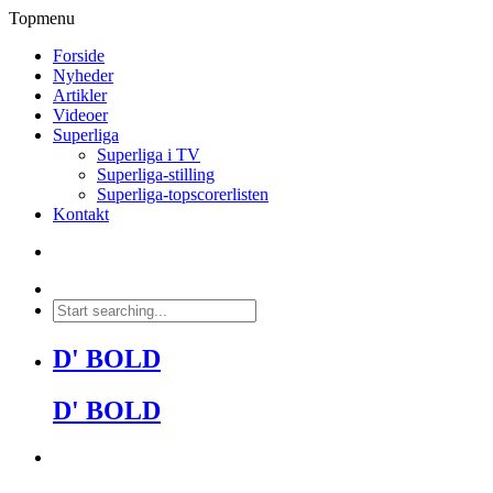
Topmenu
Forside
Nyheder
Artikler
Videoer
Superliga
Superliga i TV
Superliga-stilling
Superliga-topscorerlisten
Kontakt
D' BOLD
D' BOLD