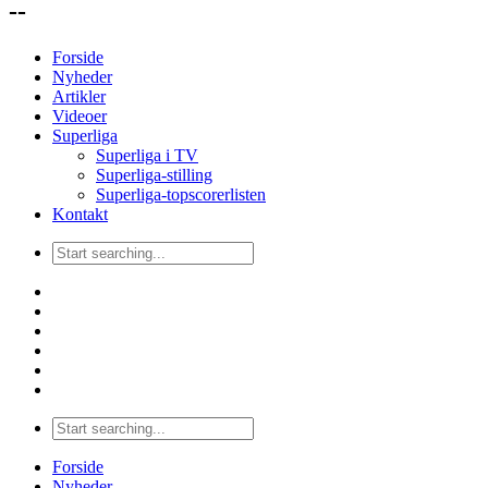
--
Forside
Nyheder
Artikler
Videoer
Superliga
Superliga i TV
Superliga-stilling
Superliga-topscorerlisten
Kontakt
Forside
Nyheder