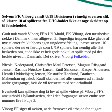
Selvom FK Viborg vandt U/19 Divisionen i rimelig suveræn stil,
så klarer 10 af spillerne fra U/19-holdet ikke at tage skridtet op
til førsteholdet.
Godt nok vandt Viborg FF’s U/19-hold, FK Viborg, den næstbedste
række i Danmark, men alligevel får Superliga-truppen ikke glæde af
nye talenter fra klubbens egen ungdomsafdeling i næste sæson. 10
spillere, der nu er færdige som U/19-spillere, har nemlig alle fået
beskeden om, at de ikke er helt gode nok til at spille med på det
bedste niveau i Danmark. Det skriver
Viborg Folkeblad
.
Nicolai Nedergaard, Christoffer Maul Petersen, Magnus Riisgaard
Jensen, Rasmus Nørskov Larsen, Emil Simonsen, Kasper Andersen,
Henrik Hykkelbjerg Jensen, Kristoffer Horslund, Bratheep
Mahendran og Jakob Rauff skal dermed alle sammen ud at finde
andre græsgange, hvis de vil fortsætte med seniorfodbold.
Eventuelt kan spillerne dog få lov at spille videre på Viborg FF’s
amatørhold i Jyllandsserien, der i den forgangne sæson endte som
nummer fire i Pulje 3.
Viborg FF siger til avisen, at de fremover vil arbejde for at gøre