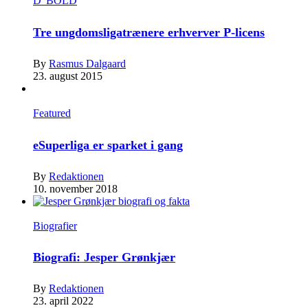
D' BOLD
Tre ungdomsligatrænere erhverver P-licens
By
Rasmus Dalgaard
23. august 2015
Featured
eSuperliga er sparket i gang
By
Redaktionen
10. november 2018
Biografier
Biografi: Jesper Grønkjær
By
Redaktionen
23. april 2022