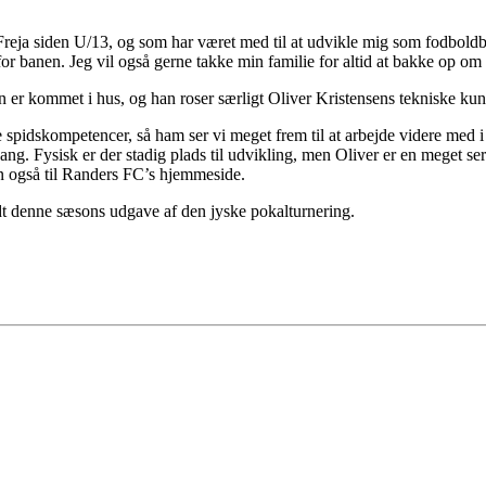
s Freja siden U/13, og som har været med til at udvikle mig som fodboldb
or banen. Jeg vil også gerne takke min familie for altid at bakke op om 
en er kommet i hus, og han roser særligt Oliver Kristensens tekniske ku
de spidskompetencer, så ham ser vi meget frem til at arbejde videre med
gang. Fysisk er der stadig plads til udvikling, men Oliver er en meget ser
n også til Randers FC’s hjemmeside.
t denne sæsons udgave af den jyske pokalturnering.