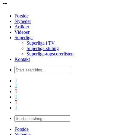
--
Forside
Nyheder
Artikler
Videoer
Superliga
Superliga i TV
Superliga-stilling
Superliga-topscorerlisten
Kontakt
Forside
Nyheder