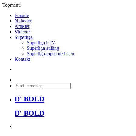
Topmenu
Forside
Nyheder
Artikler
Videoer
Superliga
Superliga i TV
Superliga-stilling
Superliga-topscorerlisten
Kontakt
D' BOLD
D' BOLD