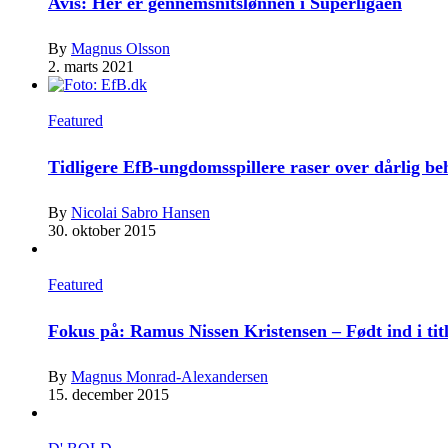
Avis: Her er gennemsnitslønnen i Superligaen
By
Magnus Olsson
2. marts 2021
Featured
Tidligere EfB-ungdomsspillere raser over dårlig b
By
Nicolai Sabro Hansen
30. oktober 2015
Featured
Fokus på: Ramus Nissen Kristensen – Født ind i tit
By
Magnus Monrad-Alexandersen
15. december 2015