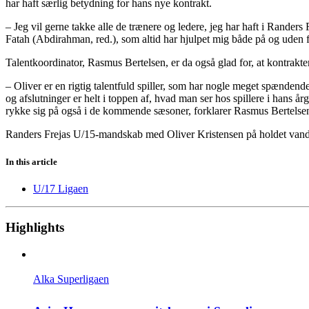
har haft særlig betydning for hans nye kontrakt.
– Jeg vil gerne takke alle de trænere og ledere, jeg har haft i Rander
Fatah (Abdirahman, red.), som altid har hjulpet mig både på og uden f
Talentkoordinator, Rasmus Bertelsen, er da også glad for, at kontrakt
– Oliver er en rigtig talentfuld spiller, som har nogle meget spænden
og afslutninger er helt i toppen af, hvad man ser hos spillere i hans år
rykke sig på også i de kommende sæsoner, forklarer Rasmus Bertelse
Randers Frejas U/15-mandskab med Oliver Kristensen på holdet vand
In this article
U/17 Ligaen
Highlights
Alka Superligaen