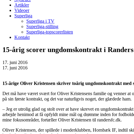
Artikler
Videoer
Superliga
Superliga i TV
Superliga-stilling
Superliga-topscorerlisten
Kontakt
15-årig scorer ungdomskontrakt i Randers
17. juni 2016
17. juni 2016
15-årige Oliver Kristensen skriver toårig ungdomskontrakt med 
Det må have været svært for Oliver Kristensens familie og venner at o
på sin første kontrakt, og det var naturligvis noget, der glædede ham.
– Jeg er utrolig glad og stolt over at have skrevet en ungdomskontrakt 
arbejde henimod at få opfyldt mine mål og drømme inden for fodbolden
mine fokusområder, fortæller Oliver Kristensen til randersfc.dk.
Oliver Kristensen, der spillede i moderklubben, Hornbæk IF, indtil ski