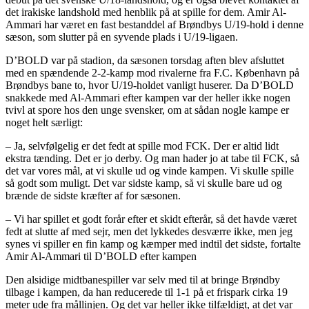
det irakiske landshold med henblik på at spille for dem. Amir Al-
Ammari har været en fast bestanddel af Brøndbys U/19-hold i denne
sæson, som slutter på en syvende plads i U/19-ligaen.
D’BOLD var på stadion, da sæsonen torsdag aften blev afsluttet
med en spændende 2-2-kamp mod rivalerne fra F.C. København på
Brøndbys bane to, hvor U/19-holdet vanligt huserer. Da D’BOLD
snakkede med Al-Ammari efter kampen var der heller ikke nogen
tvivl at spore hos den unge svensker, om at sådan nogle kampe er
noget helt særligt:
– Ja, selvfølgelig er det fedt at spille mod FCK. Der er altid lidt
ekstra tænding. Det er jo derby. Og man hader jo at tabe til FCK, så
det var vores mål, at vi skulle ud og vinde kampen. Vi skulle spille
så godt som muligt. Det var sidste kamp, så vi skulle bare ud og
brænde de sidste kræfter af for sæsonen.
– Vi har spillet et godt forår efter et skidt efterår, så det havde været
fedt at slutte af med sejr, men det lykkedes desværre ikke, men jeg
synes vi spiller en fin kamp og kæmper med indtil det sidste, fortalte
Amir Al-Ammari til D’BOLD efter kampen
Den alsidige midtbanespiller var selv med til at bringe Brøndby
tilbage i kampen, da han reducerede til 1-1 på et frispark cirka 19
meter ude fra mållinjen. Og det var heller ikke tilfældigt, at det var