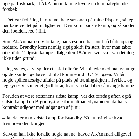
lige på friskpark, at Al-Ammari kunne levere en kampafgørende
forskel:
– Det var fedt! Jeg har trænet hele sæsonen på mine frispark, så jeg
har bare ventet på muligheden. Den kom i sidste kamp, og så sidder
den (bolden, red.) fint.
Som Al-Ammari selv fortalte, har sæsonen har budt på både op- og
nedture. Brøndby kom nemlig rigtig skidt fra start, hvor man tabte
otte af de 11 første kampe. Ifølge den 18-årige svensker var det dog
ikke uden grund:
– Jeg synes, at vi spiller et skidt efterår. Vi spillede med mange unge,
og de skulle lige have tid til at komme ind i U/19-ligaen. Vi får
nogle spillemæssige aftaler på plads på træningslejren i Tyrkiet, og
jeg synes vi spiller et godt forår, hvor vi ikke taber så mange kampe.
Foruden at være sæsonens sidste kamp, var det torsdag aften også
sidste kamp i en Brøndby-trøje for midtbanedynamoen, da hans
kontrakt udløber med udgangen af juni:
– Ja, det er min sidste kamp for Brøndby. Så nu må vi se hvad
fremtiden den bringer.
Selvom han ikke fortalte nogle navne, havde Al-Ammari alligevel