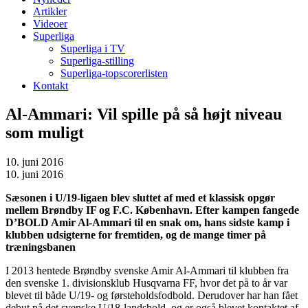
Artikler
Videoer
Superliga
Superliga i TV
Superliga-stilling
Superliga-topscorerlisten
Kontakt
Al-Ammari: Vil spille på så højt niveau
som muligt
10. juni 2016
10. juni 2016
Sæsonen i U/19-ligaen blev sluttet af med et klassisk opgør
mellem Brøndby IF og F.C. København. Efter kampen fangede
D’BOLD Amir Al-Ammari til en snak om, hans sidste kamp i
klubben udsigterne for fremtiden, og de mange timer på
træningsbanen
I 2013 hentede Brøndby svenske Amir Al-Ammari til klubben fra
den svenske 1. divisionsklub Husqvarna FF, hvor det på to år var
blevet til både U/19- og førsteholdsfodbold. Derudover har han fået
debut på det svenske U/18-landshold, og er også blevet kontaktet af