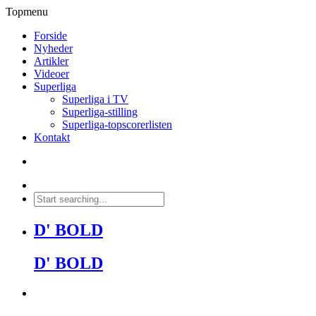
Topmenu
Forside
Nyheder
Artikler
Videoer
Superliga
Superliga i TV
Superliga-stilling
Superliga-topscorerlisten
Kontakt
D' BOLD
D' BOLD