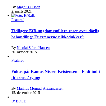
By
Magnus Olsson
2. marts 2021
Featured
Tidligere EfB-ungdomsspillere raser over dårlig
behandling: Er trænerne nikkedukker?
By
Nicolai Sabro Hansen
30. oktober 2015
Featured
Fokus på: Ramus Nissen Kristensen – Født ind i
titlernes årgang
By
Magnus Monrad-Alexandersen
15. december 2015
D' BOLD