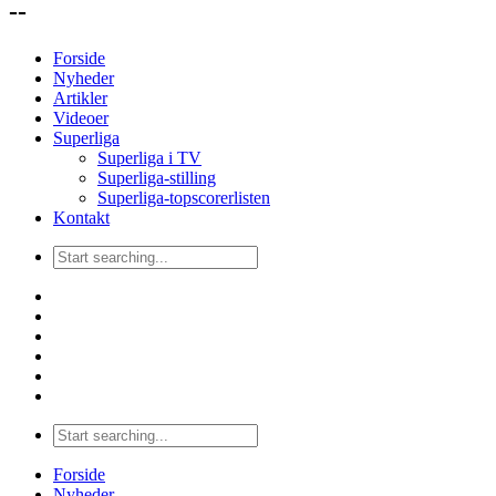
--
Forside
Nyheder
Artikler
Videoer
Superliga
Superliga i TV
Superliga-stilling
Superliga-topscorerlisten
Kontakt
Forside
Nyheder