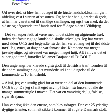
Foto: Privat
Ud over det, så blev han udtaget til de første landsholdssamlinger i
afdeling vest i starten af sæsonen. Og her har han gjort det så godt,
at han har været med til samtlige samlinger, og også var med, da det
sidste og afgørende træf fandt sted for få dage siden i Vildbjerg.
– Det var super fedt, at være med til det sidste og afgørende træf,
inden det første rigtige landshold skulle udvælges. Jeg har været
med siden U/15-året begyndte, så der har været lang vej til det sidste
træf. Jeg synes, at dagene var fantastiske. Kampene var meget
jævnbyrdige, og niveauet var meget, meget højt. Alt i alt var det et
super godt træf, fortæller Muamer Brajanac til D’ BOLD.
Den unge angriber klarede sig så godt til det sidste træf, foruden til
de andre samlinger, og det mundede ud i en udtagelse til de
kommende U/16-landshold.
– Altså, jeg var utrolig glad for at være en del af den kommende
U/16-trup. Da jeg så mit eget navn på listen, så forsvandt alle de
mange sommerfugle i maven. Det var en vanvittig dejlig følelse,
siger Brajanac.
Han var dog ikke den eneste, som blev udtaget. Der var 25 yderlige
dygtige talenter, som helt sikkert kommer til at gøre Danmark stolt.