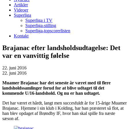
Artikler
Videoer
Superliga
Superliga i TV
Superliga-stilling
Superliga-topscorerlisten
Kontakt
Brajanac efter landsholdsudtagelse: Det
var en vanvittig følelse
22. juni 2016
22. juni 2016
Muamer Brajanac har det seneste år været med til flere
landsholdssamlinger forud for at blive udtaget til det
kommende U/16-landshold. Og nu er han udtaget.
Det har været et hårdt, langt men succesfuldt år for 15-årige Muamer
Brajanac. Hjemme i sin klub i Kolding, har han præsteret så flot, at
han blev opdaget af Brøndby IF, hvor han skal spille fra næste
sæson af.