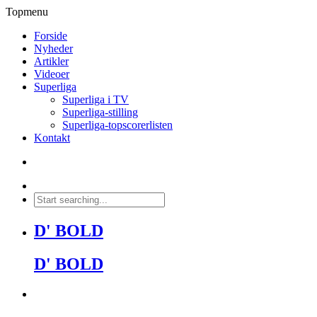
Topmenu
Forside
Nyheder
Artikler
Videoer
Superliga
Superliga i TV
Superliga-stilling
Superliga-topscorerlisten
Kontakt
D' BOLD
D' BOLD