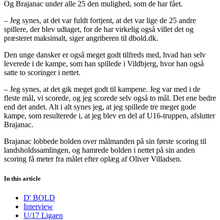
Og Brajanac under alle 25 den mulighed, som de har fået.
– Jeg synes, at det var fuldt fortjent, at det var lige de 25 andre
spillere, der blev udtaget, for de har virkelig også villet det og
præsteret maksimalt, siger angriberen til dbold.dk.
Den unge dansker er også meget godt tilfreds med, hvad han selv
leverede i de kampe, som han spillede i Vildbjerg, hvor han også
satte to scoringer i nettet.
– Jeg synes, at det gik meget godt til kampene. Jeg var med i de
fleste mål, vi scorede, og jeg scorede selv også to mål. Det ene bedre
end det andet. Alt i alt synes jeg, at jeg spillede tre meget gode
kampe, som resulterede i, at jeg blev en del af U16-truppen, afslutter
Brajanac.
Brajanac lobbede bolden over målmanden på sin første scoring til
landsholdssamlingen, og hamrede bolden i nettet på sin anden
scoring få meter fra målet efter oplæg af Oliver Villadsen.
In this article
D' BOLD
Interview
U/17 Ligaen