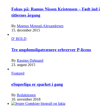
Fokus på: Ramus Nissen Kristensen – Født ind i
titlernes årgang
By
Magnus Monrad-Alexandersen
15. december 2015
D' BOLD
Tre ungdomsligatrænere erhverver P-licens
By
Rasmus Dalgaard
23. august 2015
Featured
eSuperliga er sparket i gang
By
Redaktionen
10. november 2018