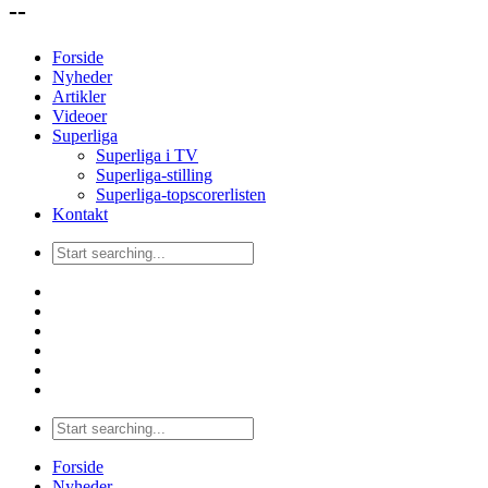
--
Forside
Nyheder
Artikler
Videoer
Superliga
Superliga i TV
Superliga-stilling
Superliga-topscorerlisten
Kontakt
Forside
Nyheder