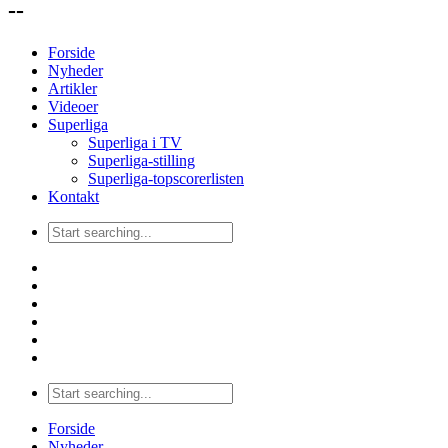
--
Forside
Nyheder
Artikler
Videoer
Superliga
Superliga i TV
Superliga-stilling
Superliga-topscorerlisten
Kontakt
Forside
Nyheder