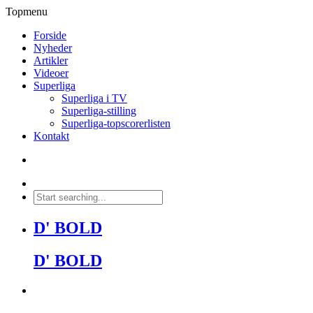
Topmenu
Forside
Nyheder
Artikler
Videoer
Superliga
Superliga i TV
Superliga-stilling
Superliga-topscorerlisten
Kontakt
D' BOLD
D' BOLD