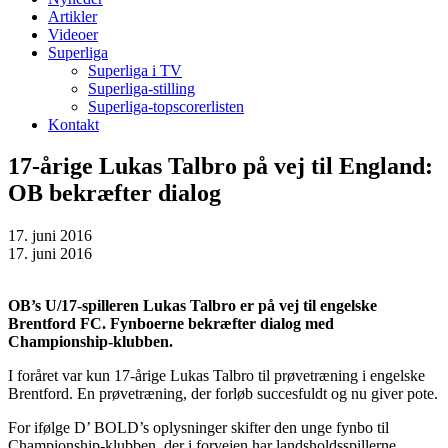
Artikler
Videoer
Superliga
Superliga i TV
Superliga-stilling
Superliga-topscorerlisten
Kontakt
17-årige Lukas Talbro på vej til England:
OB bekræfter dialog
17. juni 2016
17. juni 2016
OB’s U/17-spilleren Lukas Talbro er på vej til engelske
Brentford FC. Fynboerne bekræfter dialog med
Championship-klubben.
I foråret var kun 17-årige Lukas Talbro til prøvetræning i engelske
Brentford. En prøvetræning, der forløb succesfuldt og nu giver pote.
For ifølge D’ BOLD’s oplysninger skifter den unge fynbo til
Championship-klubben, der i forvejen har landsholdsspillerne