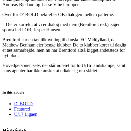
Andreas Bjelland og Lasse Vibe i truppen.
Over for D’ BOLD bekræfter OB-dialogen mellem parterne.
– Det er korrekt, at vi er dialog med dem (Brentford, red.), siger
sportschef i OB, Jesper Hansen.
Brentford har en tæt tilknytning til danske FC Midtjylland, da
Matthew Benham ejer begge klubber. De to klubber kører til daglig
et tæt samarbejde, men nu har Brentford altså kigget andetsteds for
nyt blod.
Hovedpersonen selv, der står noteret for to U/16-landskampe, samt
hans agenter har ikke ønsket at udtale sig om skiftet.
In this article
D' BOLD
Featured
U/17 Ligaen
Highlights