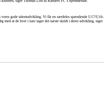
 i klubben, siger Thomas Loft til Randers FC´s hjemmeside.
 på vores gode talentudvikling. Vi får en særdeles spændende U17/U16-
ed at de hver i især tager det næste skridt i deres udvikling, siger