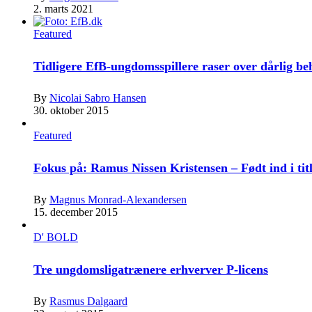
2. marts 2021
Featured
Tidligere EfB-ungdomsspillere raser over dårlig b
By
Nicolai Sabro Hansen
30. oktober 2015
Featured
Fokus på: Ramus Nissen Kristensen – Født ind i tit
By
Magnus Monrad-Alexandersen
15. december 2015
D' BOLD
Tre ungdomsligatrænere erhverver P-licens
By
Rasmus Dalgaard