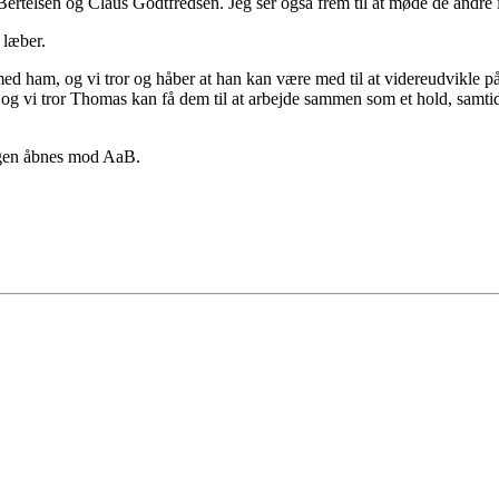
ertelsen og Claus Godtfredsen. Jeg ser også frem til at møde de andre
 læber.
 med ham, og vi tror og håber at han kan være med til at videreudvikle
i tror Thomas kan få dem til at arbejde sammen som et hold, samtidig m
ingen åbnes mod AaB.