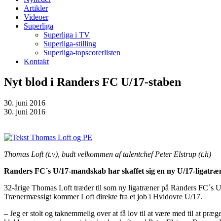
Artikler
Videoer
Superliga
Superliga i TV
Superliga-stilling
Superliga-topscorerlisten
Kontakt
Nyt blod i Randers FC U/17-staben
30. juni 2016
30. juni 2016
Thomas Loft (t.v), budt velkommen af talentchef Peter Elstrup (t.h)
Randers FC´s U/17-mandskab har skaffet sig en ny U/17-ligatr
32-årige Thomas Loft træder til som ny ligatræner på Randers FC´s U/1
Trænermæssigt kommer Loft direkte fra et job i Hvidovre U/17.
– Jeg er stolt og taknemmelig over at få lov til at være med til at præg