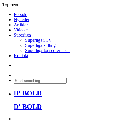
Topmenu
Forside
Nyheder
Artikler
Videoer
Superliga
Superliga i TV
Superliga-stilling
Superliga-topscorerlisten
Kontakt
D' BOLD
D' BOLD