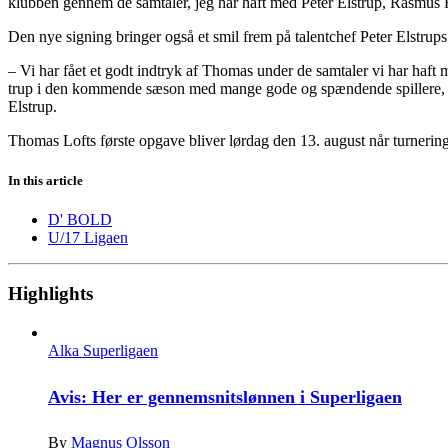
klubben gennem de samtaler, jeg har haft med Peter Elstrup, Rasmus B
Den nye signing bringer også et smil frem på talentchef Peter Elstrups
– Vi har fået et godt indtryk af Thomas under de samtaler vi har haft
trup i den kommende sæson med mange gode og spændende spillere, og v
Elstrup.
Thomas Lofts første opgave bliver lørdag den 13. august når turner
In this article
D' BOLD
U/17 Ligaen
Highlights
Alka Superligaen
Avis: Her er gennemsnitslønnen i Superligaen
By
Magnus Olsson