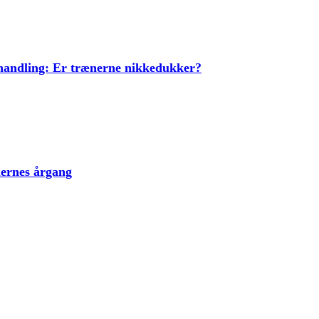
ehandling: Er trænerne nikkedukker?
lernes årgang