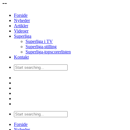
--
Forside
Nyheder
Artikler
Videoer
Superliga
Superliga i TV
Superliga-stilling
Superliga-topscorerlisten
Kontakt
Forside
Nyheder