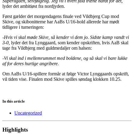
Superligaen, selvfølgelig. Jeg vil i hvert fald træne hårdt for det,
lyder det ambitiøst fra nordjyden.
Først gælder det morgendagens finale ved Vildbjerg Cup mod
Skive, og skibonitterne har AaBs U/16-hold allerede har mødt
tidligere i turneringen:
-Hvis vi skal møde Skive, så kender vi dem jo. Sidste kamp vandt vi
3-0,
lyder det fra Lynggaard, som kender opskriften, hvis AaB skal
tage fra Vildbjerg med guldmedaljer om halsen:
-Vi skal ind i mellemrummet med boldene, og så skal vi bare lukke
af for deres hurtige angribere.
Om AaBs U/16-spillere formår at følge Victor Lynggaards opskrift,
vil tiden vise. Finalen mod Skive spilles søndag klokken 10.25.
In this article
Uncategorized
Highlights