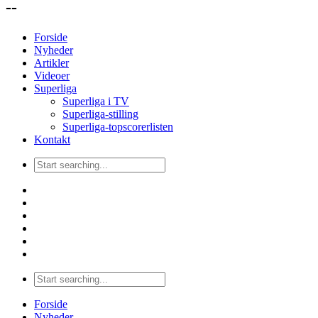
--
Forside
Nyheder
Artikler
Videoer
Superliga
Superliga i TV
Superliga-stilling
Superliga-topscorerlisten
Kontakt
Forside
Nyheder