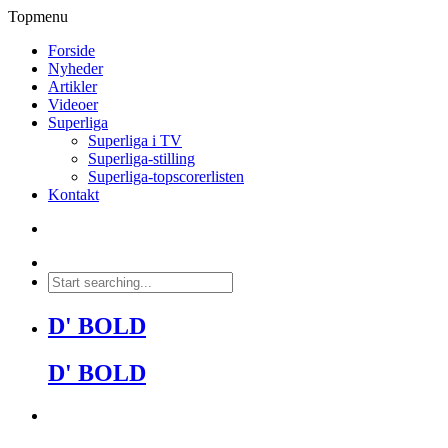
Topmenu
Forside
Nyheder
Artikler
Videoer
Superliga
Superliga i TV
Superliga-stilling
Superliga-topscorerlisten
Kontakt
D' BOLD
D' BOLD