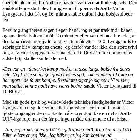
specielt talenterne fra Aalborg havde svært ved at finde sig selv. Den
småskuffende start blev hurtig vendt til glæde, da AaBs Victor
Lynggaard i det 14. og 16. minut skabte eufori i den bolsjestribede
lejr.
Først tog angriberen sagen i egen hånd, tog et par træk ind i banen
og smadrede bolden i mål. To minutter efter var det med hovedet, at
den langhårede nordjyde fandt vej til målnettet – 2-0. Lynggaards to
scoringer blev kampens eneste, og derfor var der ikke den store tvivl
om, at Victor Lynggaard var manden, D’ BOLD efter dommerens
sidste fløjt skulle skulle tale med:
-Det var en udmærket kamp med en masse lange bolde fra deres
side. Vi fik ikke så meget gang i vores spil, som vi plejer at gøre og
har gjort i de første kampe. Resultatet siger jo sig selv. Vi vinder,
men spillet kunne godt have været bedre,
sagde Victor Lynggaard til
D’ BOLD.
Med sin gode fysik og veludviklede tekniske færdigheder er Victor
Lynggaard en spiller, som snildt kan gå en stor fremtid i møde. I
første omgang er den dobbelte målscorer dog ikke en del af AaBs
U/17-ligatrup, men det får på ingen måde drømmene til at briste:
–
Nej, jeg er ikke med (i U/17-ligatruppen red). Kun lidt med U/16
Elite, ellers er jeg ikke. Jeg håber, at jeg kan komme på