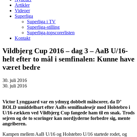
Artikler
Videoer
Superliga
Superliga i TV
Superliga-stilling
Superliga-topscorerlisten
Kontakt
Vildbjerg Cup 2016 – dag 3 – AaB U/16-
helt efter to mål i semfinalen: Kunne have
været bedre
30. juli 2016
30. juli 2016
Victor Lynggaard var en ydmyg dobbelt målscorer, da D’
BOLD umiddelbart efter AaBs semifinalesejr mod Holstebro i
U/16-rækken ved Vildbjerg Cup fangede ham til en snak. Trods
sejren og de to scoringer kan nordjyderne forbedre sig, mente
angriberen.
Kampen mellem AaB U/16 og Holstebro U/16 startede rodet, og