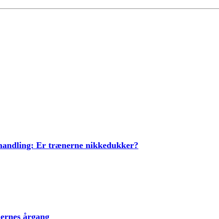
ehandling: Er trænerne nikkedukker?
lernes årgang