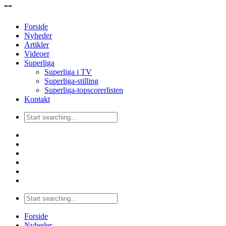
--
Forside
Nyheder
Artikler
Videoer
Superliga
Superliga i TV
Superliga-stilling
Superliga-topscorerlisten
Kontakt
Forside
Nyheder