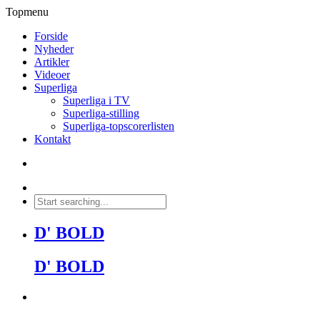
Topmenu
Forside
Nyheder
Artikler
Videoer
Superliga
Superliga i TV
Superliga-stilling
Superliga-topscorerlisten
Kontakt
D' BOLD
D' BOLD