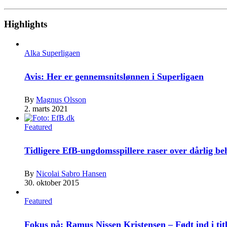
Highlights
Alka Superligaen
Avis: Her er gennemsnitslønnen i Superligaen
By
Magnus Olsson
2. marts 2021
Featured
Tidligere EfB-ungdomsspillere raser over dårlig b
By
Nicolai Sabro Hansen
30. oktober 2015
Featured
Fokus på: Ramus Nissen Kristensen – Født ind i tit