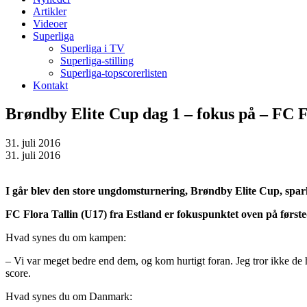
Artikler
Videoer
Superliga
Superliga i TV
Superliga-stilling
Superliga-topscorerlisten
Kontakt
Brøndby Elite Cup dag 1 – fokus på – FC F
31. juli 2016
31. juli 2016
I går blev den store ungdomsturnering, Brøndby Elite Cup, spark
FC Flora Tal
lin (U17) fra Estland er fokuspunktet oven på førs
Hvad synes du om kampen:
– Vi var meget bedre end dem, og kom hurtigt foran. Jeg tror ikke de h
score.
Hvad synes du om Danmark: