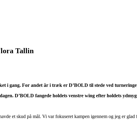
lora Tallin
et i gang. For andet år i træk er D’BOLD til stede ved turnering
tedagen. D’BOLD fangede holdets venstre wing efter holdets ydmyg
avde et skud på mål. Vi var fokuseret kampen igennem og jeg er glad for 