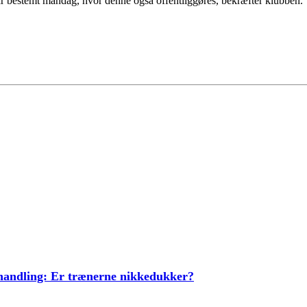
får bestemt mandag, hvor denne også offentliggøres, bekræfter klubben.
ehandling: Er trænerne nikkedukker?