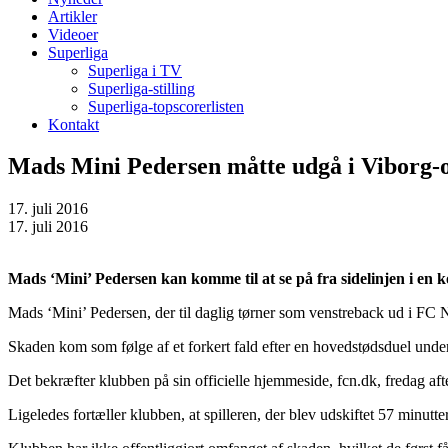
Artikler
Videoer
Superliga
Superliga i TV
Superliga-stilling
Superliga-topscorerlisten
Kontakt
Mads Mini Pedersen måtte udgå i Viborg-
17. juli 2016
17. juli 2016
Mads ‘Mini’ Pedersen kan komme til at se på fra sidelinjen i en k
Mads ‘Mini’ Pedersen, der til daglig tørner som venstreback ud i FC 
Skaden kom som følge af et forkert fald efter en hovedstødsduel und
Det bekræfter klubben på sin officielle hjemmeside, fcn.dk, fredag aft
Ligeledes fortæller klubben, at spilleren, der blev udskiftet 57 minut