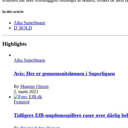
Klubben har ikke offentliggjort omfanget af skaden, hvilket de først 
In this article
Alka Superligaen
D' BOLD
Highlights
Alka Superligaen
Avis: Her er gennemsnitslønnen i Superligaen
By
Magnus Olsson
2. marts 2021
Featured
Tidligere EfB-ungdomsspillere raser over dårlig b