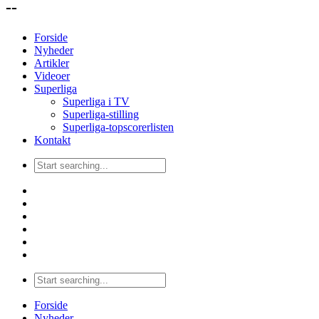
--
Forside
Nyheder
Artikler
Videoer
Superliga
Superliga i TV
Superliga-stilling
Superliga-topscorerlisten
Kontakt
Forside
Nyheder