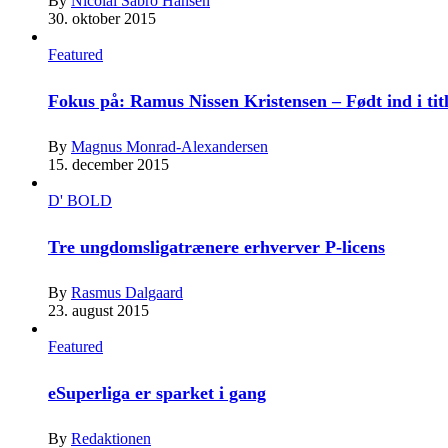
By
Nicolai Sabro Hansen
30. oktober 2015
Featured
Fokus på: Ramus Nissen Kristensen – Født ind i tit
By
Magnus Monrad-Alexandersen
15. december 2015
D' BOLD
Tre ungdomsligatrænere erhverver P-licens
By
Rasmus Dalgaard
23. august 2015
Featured
eSuperliga er sparket i gang
By
Redaktionen