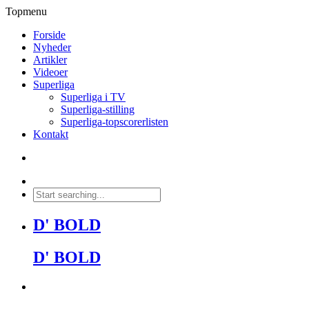
Topmenu
Forside
Nyheder
Artikler
Videoer
Superliga
Superliga i TV
Superliga-stilling
Superliga-topscorerlisten
Kontakt
D' BOLD
D' BOLD