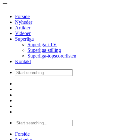
--
Forside
Nyheder
Artikler
Videoer
Superliga
Superliga i TV
Superliga-stilling
Superliga-topscorerlisten
Kontakt
Forside
Nyheder