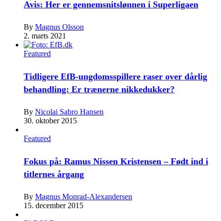
Avis: Her er gennemsnitslønnen i Superligaen
By
Magnus Olsson
2. marts 2021
Featured
Tidligere EfB-ungdomsspillere raser over dårlig
behandling: Er trænerne nikkedukker?
By
Nicolai Sabro Hansen
30. oktober 2015
Featured
Fokus på: Ramus Nissen Kristensen – Født ind i
titlernes årgang
By
Magnus Monrad-Alexandersen
15. december 2015