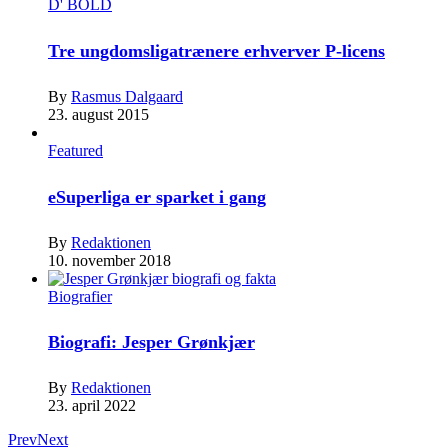
D' BOLD
Tre ungdomsligatrænere erhverver P-licens
By
Rasmus Dalgaard
23. august 2015
Featured
eSuperliga er sparket i gang
By
Redaktionen
10. november 2018
Biografier
Biografi: Jesper Grønkjær
By
Redaktionen
23. april 2022
Prev
Next