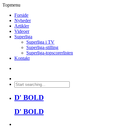
Topmenu
Forside
Nyheder
Artikler
Videoer
Superliga
Superliga i TV
Superliga-stilling
Superliga-topscorerlisten
Kontakt
D' BOLD
D' BOLD