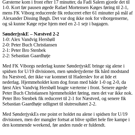
Gæsterne kom i front efter 17 minutter, da Fadi Salem gjorde det til
1-0. Kort før pausen øgede Rafael Mortensen Køges føring til 2-1,
mens FK Viborg reducerede fik reduceret efter 61 minutter på mål af
Alexander Dissing Bøgh. Det var dog ikke nok for viborgenserne,
og så kunne Køge rejse hjem med en 2-1 sejr i bagagen.
SønderjyskE – Næstved 2-2
1-0: Alex Vandvig Hersbøll
2-0: Peter Buch Christiansen
2-1: Peter Bro Stenbek
2-2: Sebastian Gaardhøje
Med FK Viborgs nederlag kunne SønderjyskE bringe sig alene i
spidsen for U/19 divisionen, men sønderjyderne fik hård modstand
fra Næstved, der ikke var kommet til Haderslev for at lide et
nederlag. Hjemmeholdet kom dog foran med både 1-0 og 2-0, da
først Alex Vandvig Hersbøll bragte værterne i front. Senere øgede
Peter Buch Christiansen hjemmeholdet føring, men det var ikke nok.
Peter Bro Stenbek fik reduceret til 2-1 for Næstved, og senere fik
Sebastian Gaardhøje udlignet til slutresultatet 2-2.
Med SønderjyskEs ene point er holdet nu alene i spidsen for U/19
divisionen, men der mangler fortsat at blive spillet hele fire kampe i
den kommende weekend, før anden runde er fuldendt.