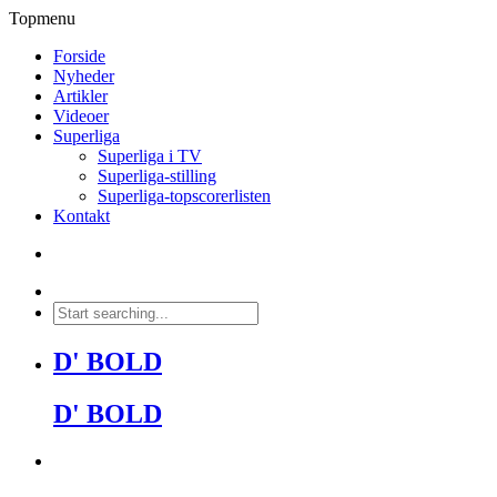
Topmenu
Forside
Nyheder
Artikler
Videoer
Superliga
Superliga i TV
Superliga-stilling
Superliga-topscorerlisten
Kontakt
D' BOLD
D' BOLD