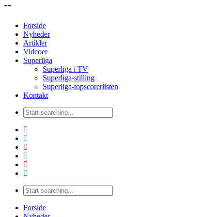
--
Forside
Nyheder
Artikler
Videoer
Superliga
Superliga i TV
Superliga-stilling
Superliga-topscorerlisten
Kontakt
Forside
Nyheder