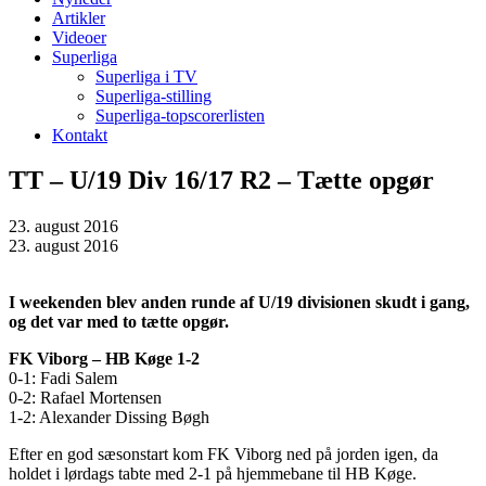
Artikler
Videoer
Superliga
Superliga i TV
Superliga-stilling
Superliga-topscorerlisten
Kontakt
TT – U/19 Div 16/17 R2 – Tætte opgør
23. august 2016
23. august 2016
I weekenden blev anden runde af U/19 divisionen skudt i gang,
og det var med to tætte opgør.
FK Viborg – HB Køge 1-2
0-1: Fadi Salem
0-2: Rafael Mortensen
1-2: Alexander Dissing Bøgh
Efter en god sæsonstart kom FK Viborg ned på jorden igen, da
holdet i lørdags tabte med 2-1 på hjemmebane til HB Køge.