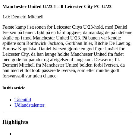
Manchester United U/23 1 – 0 Leicester City FC U/23
1-0: Demetri Mitchell
Første kamp i sæsonen for Leicester Citys U/23-hold, med Daniel
Iversen på banen, bød på en hård opgave, da mandag de på udebane
skulle op i mod Manchester United U/23. På banen var kendte
spillere som Borthwick-Jackson, Gorkhan Inler, Ritchie De Laet og
Bartosz Kaputska. Daniel Iversen gjorde en god figur i målet for
Leicester City, da han længe holdte Manchester United fra fadet
med gode fodparader og afvigelser af langskud. Desværre, fik
Demetri Mitchell fra Manchester United bolden forbi Iversen, da
han med et flot loob passerede Iversen, som efter mindre godt
forsvarsspil var uden chance.
In this article
Talenttid
Udlandstalenter
Highlights