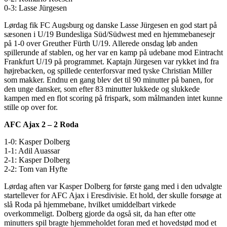
0-3: Lasse Jürgesen
Lørdag fik FC Augsburg og danske Lasse Jürgesen en god start på
sæsonen i U/19 Bundesliga Süd/Südwest med en hjemmebanesejr
på 1-0 over Greuther Fürth U/19. Allerede onsdag løb anden
spillerunde af stablen, og her var en kamp på udebane mod Eintracht
Frankfurt U/19 på programmet. Kaptajn Jürgesen var rykket ind fra
højrebacken, og spillede centerforsvar med tyske Christian Miller
som makker. Endnu en gang blev det til 90 minutter på banen, for
den unge dansker, som efter 83 minutter lukkede og slukkede
kampen med en flot scoring på frispark, som målmanden intet kunne
stille op over for.
AFC Ajax 2 – 2 Roda
1-0: Kasper Dolberg
1-1: Adil Auassar
2-1: Kasper Dolberg
2-2: Tom van Hyfte
Lørdag aften var Kasper Dolberg for første gang med i den udvalgte
startellever for AFC Ajax i Eresdivisie. Et hold, der skulle forsøge at
slå Roda på hjemmebane, hvilket umiddelbart virkede
overkommeligt. Dolberg gjorde da også sit, da han efter otte
minutters spil bragte hjemmeholdet foran med et hovedstød mod et