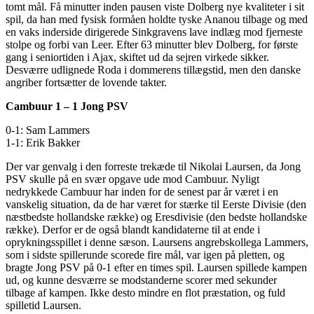
tomt mål. Få minutter inden pausen viste Dolberg nye kvaliteter i sit
spil, da han med fysisk formåen holdte tyske Ananou tilbage og med
en vaks inderside dirigerede Sinkgravens lave indlæg mod fjerneste
stolpe og forbi van Leer. Efter 63 minutter blev Dolberg, for første
gang i seniortiden i Ajax, skiftet ud da sejren virkede sikker.
Desværre udlignede Roda i dommerens tillægstid, men den danske
angriber fortsætter de lovende takter.
Cambuur 1 – 1 Jong PSV
0-1: Sam Lammers
1-1: Erik Bakker
Der var genvalg i den forreste trekæde til Nikolai Laursen, da Jong
PSV skulle på en svær opgave ude mod Cambuur. Nyligt
nedrykkede Cambuur har inden for de senest par år været i en
vanskelig situation, da de har været for stærke til Eerste Divisie (den
næstbedste hollandske række) og Eresdivisie (den bedste hollandske
række). Derfor er de også blandt kandidaterne til at ende i
oprykningsspillet i denne sæson. Laursens angrebskollega Lammers,
som i sidste spillerunde scorede fire mål, var igen på pletten, og
bragte Jong PSV på 0-1 efter en times spil. Laursen spillede kampen
ud, og kunne desværre se modstanderne scorer med sekunder
tilbage af kampen. Ikke desto mindre en flot præstation, og fuld
spilletid Laursen.