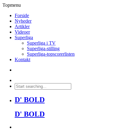
Topmenu
Forside
Nyheder
Artikler
Videoer
Superliga
Superliga i TV
Superliga-stilling
Superliga-topscorerlisten
Kontakt
D' BOLD
D' BOLD