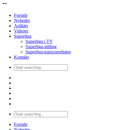
--
Forside
Nyheder
Artikler
Videoer
Superliga
Superliga i TV
Superliga-stilling
Superliga-topscorerlisten
Kontakt
Forside
Nyheder