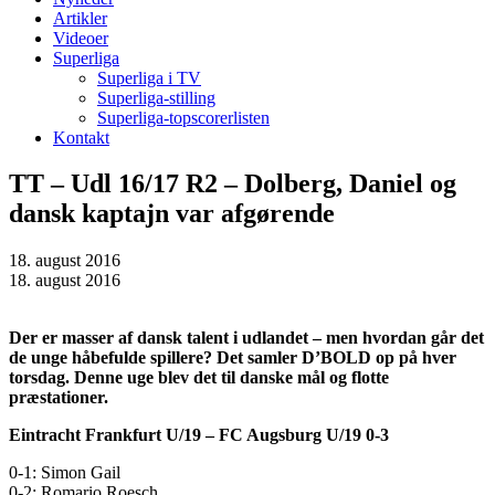
Artikler
Videoer
Superliga
Superliga i TV
Superliga-stilling
Superliga-topscorerlisten
Kontakt
TT – Udl 16/17 R2 – Dolberg, Daniel og
dansk kaptajn var afgørende
18. august 2016
18. august 2016
Der er masser af dansk talent i udlandet – men hvordan går det
de unge håbefulde spillere? Det samler D’BOLD op på hver
torsdag. Denne uge blev det til danske mål og flotte
præstationer.
Eintracht Frankfurt U/19 – FC Augsburg U/19 0-3
0-1: Simon Gail
0-2: Romario Roesch