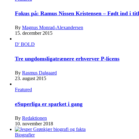
Fokus på: Ramus Nissen Kristensen – Født ind i tit
By
Magnus Monrad-Alexandersen
15. december 2015
D' BOLD
Tre ungdomsligatrænere erhverver P-licens
By
Rasmus Dalgaard
23. august 2015
Featured
eSuperliga er sparket i gang
By
Redaktionen
10. november 2018
Biografier