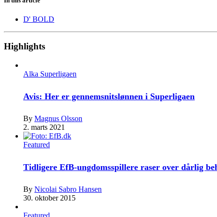
In this article
D' BOLD
Highlights
Alka Superligaen
Avis: Her er gennemsnitslønnen i Superligaen
By
Magnus Olsson
2. marts 2021
Featured
Tidligere EfB-ungdomsspillere raser over dårlig b
By
Nicolai Sabro Hansen
30. oktober 2015
Featured