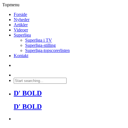
Topmenu
Forside
Nyheder
Artikler
Videoer
Superliga
Superliga i TV
Superliga-stilling
Superliga-topscorerlisten
Kontakt
D' BOLD
D' BOLD