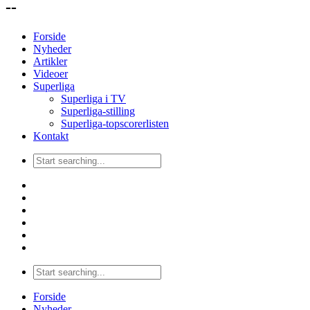
--
Forside
Nyheder
Artikler
Videoer
Superliga
Superliga i TV
Superliga-stilling
Superliga-topscorerlisten
Kontakt
Forside
Nyheder