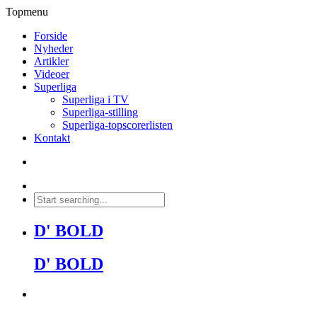
Topmenu
Forside
Nyheder
Artikler
Videoer
Superliga
Superliga i TV
Superliga-stilling
Superliga-topscorerlisten
Kontakt
D' BOLD
D' BOLD