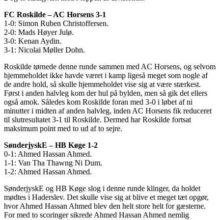
FC Roskilde – AC Horsens 3-1
1-0: Simon Ruben Christoffersen.
2-0: Mads Høyer Julø.
3-0: Kenan Aydin.
3-1: Nicolai Møller Dohn.
Roskilde tørnede denne runde sammen med AC Horsens, og selvom
hjemmeholdet ikke havde været i kamp ligeså meget som nogle af
de andre hold, så skulle hjemmeholdet vise sig at være stærkest.
Først i anden halvleg kom der hul på bylden, men så gik det ellers
også amok. Således kom Roskilde foran med 3-0 i løbet af ni
minutter i midten af anden halvleg, inden AC Horsens fik reduceret
til slutresultatet 3-1 til Roskilde. Dermed har Roskilde fortsat
maksimum point med to ud af to sejre.
SønderjyskE – HB Køge 1-2
0-1: Ahmed Hassan Ahmed.
1-1: Van Tha Thawng Ni Dum.
1-2: Ahmed Hassan Ahmed.
SønderjyskE og HB Køge slog i denne runde klinger, da holdet
mødtes i Haderslev. Det skulle vise sig at blive et meget tæt opgør,
hvor Ahmed Hassan Ahmed blev den helt store helt for gæsterne.
For med to scoringer sikrede Ahmed Hassan Ahmed nemlig