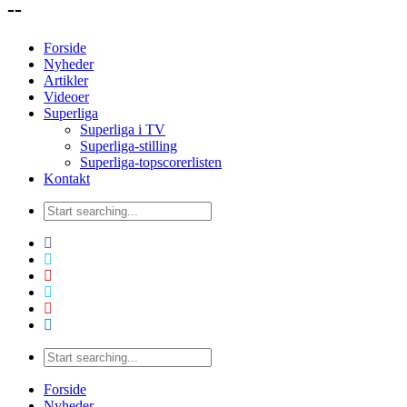
--
Forside
Nyheder
Artikler
Videoer
Superliga
Superliga i TV
Superliga-stilling
Superliga-topscorerlisten
Kontakt
Forside
Nyheder