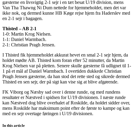
gæsterne en livsvigtig 2-1 sejr i en tæt besat U/19 division, mens
Van Tha Thawng Ni Dum nettede for hjemmeholdet, men det var
ikke nok, og dermed kunne HB Køge rejse hjem fra Haderslev med
en 2-1 sejr i bagagen.
Thisted – AB 2-1
1-0: Martin Krog Nielsen.
1-1: Daniel Warmbach.
2-1: Christian Pragh Jensen.
I Thisted fik hjemmeholdet akkurat hevet en smal 2-1 sejr hjem, da
holdet mødte AB. Thisted kom foran efter 52 minutter, da Martin
Krog Nielsen var på pletten. Senere skulle gæsterne få udlignet til 1-
1 på et mål af Daniel Warmbach. I overtiden dukkede Christian
Pragh Jensen gæsterne, da han stod det rette sted og sikrede dermed
Thisted en sen sejr, der på sigt kan vise sig at blive afgørende.
FK Viborg og Næsby sad over i denne runde, og med rundens
resultater er Næstved i spidsen for U/19 divisionen. I næste runde
kan Næstved dog blive overhalet af Roskilde, da holdet sidder over,
mens Roskilde har maksimum point efter de første to kampe og kan
med en sejr overtage føringen i U/19 divisionen.
In this article