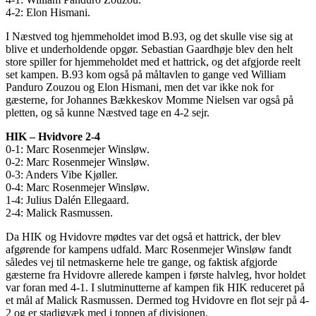
4-2: Elon Hismani.
I Næstved tog hjemmeholdet imod B.93, og det skulle vise sig at
blive et underholdende opgør. Sebastian Gaardhøje blev den helt
store spiller for hjemmeholdet med et hattrick, og det afgjorde reelt
set kampen. B.93 kom også på måltavlen to gange ved William
Panduro Zouzou og Elon Hismani, men det var ikke nok for
gæsterne, for Johannes Bækkeskov Momme Nielsen var også på
pletten, og så kunne Næstved tage en 4-2 sejr.
HIK – Hvidvore 2-4
0-1: Marc Rosenmejer Winsløw.
0-2: Marc Rosenmejer Winsløw.
0-3: Anders Vibe Kjøller.
0-4: Marc Rosenmejer Winsløw.
1-4: Julius Dalén Ellegaard.
2-4: Malick Rasmussen.
Da HIK og Hvidovre mødtes var det også et hattrick, der blev
afgørende for kampens udfald. Marc Rosenmejer Winsløw fandt
således vej til netmaskerne hele tre gange, og faktisk afgjorde
gæsterne fra Hvidovre allerede kampen i første halvleg, hvor holdet
var foran med 4-1. I slutminutterne af kampen fik HIK reduceret på
et mål af Malick Rasmussen. Dermed tog Hvidovre en flot sejr på 4-
2 og er stadigvæk med i toppen af divisionen.