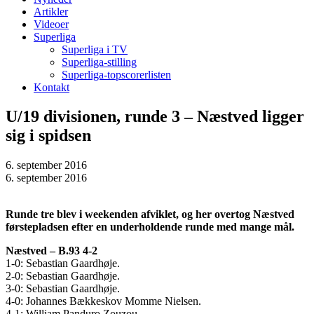
Artikler
Videoer
Superliga
Superliga i TV
Superliga-stilling
Superliga-topscorerlisten
Kontakt
U/19 divisionen, runde 3 – Næstved ligger
sig i spidsen
6. september 2016
6. september 2016
Runde tre blev i weekenden afviklet, og her overtog Næstved
førstepladsen efter en underholdende runde med mange mål.
Næstved – B.93 4-2
1-0: Sebastian Gaardhøje.
2-0: Sebastian Gaardhøje.
3-0: Sebastian Gaardhøje.
4-0: Johannes Bækkeskov Momme Nielsen.
4-1: William Panduro Zouzou.