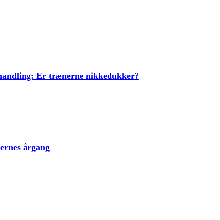
ehandling: Er trænerne nikkedukker?
lernes årgang