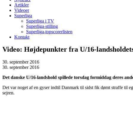
Artikler
Videoer
Superliga
Superliga i TV
Superliga-stilling
Superliga-topscorerlisten
Kontakt
Video: Højdepunkter fra U/16-landsholdets
30. september 2016
30. september 2016
Det danske U/16-landshold spillede torsdag formiddag deres ande
Det var noget af en gyser indtil Danmark til sidst fik dømt straffe til
sejren.