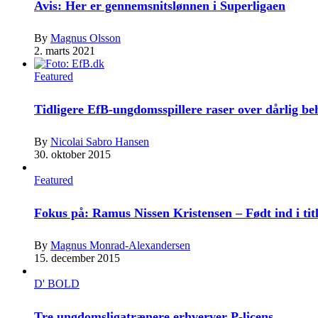
Avis: Her er gennemsnitslønnen i Superligaen
By
Magnus Olsson
2. marts 2021
Featured
Tidligere EfB-ungdomsspillere raser over dårlig b
By
Nicolai Sabro Hansen
30. oktober 2015
Featured
Fokus på: Ramus Nissen Kristensen – Født ind i tit
By
Magnus Monrad-Alexandersen
15. december 2015
D' BOLD
Tre ungdomsligatrænere erhverver P-licens