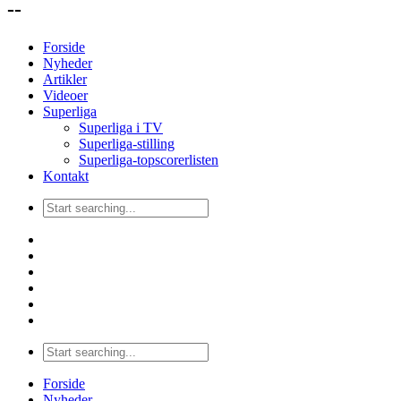
--
Forside
Nyheder
Artikler
Videoer
Superliga
Superliga i TV
Superliga-stilling
Superliga-topscorerlisten
Kontakt
Forside
Nyheder