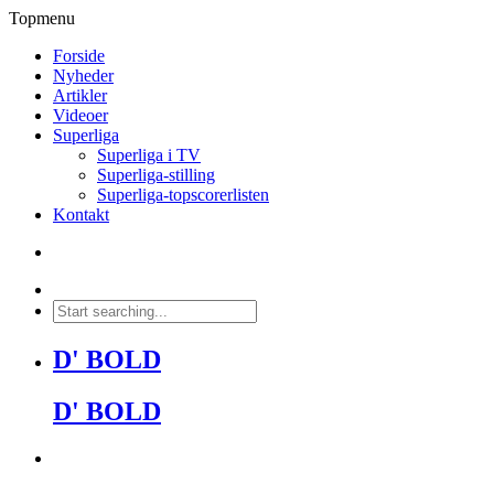
Topmenu
Forside
Nyheder
Artikler
Videoer
Superliga
Superliga i TV
Superliga-stilling
Superliga-topscorerlisten
Kontakt
D' BOLD
D' BOLD