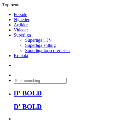
Topmenu
Forside
Nyheder
Artikler
Videoer
Superliga
Superliga i TV
Superliga-stilling
Superliga-topscorerlisten
Kontakt
D' BOLD
D' BOLD