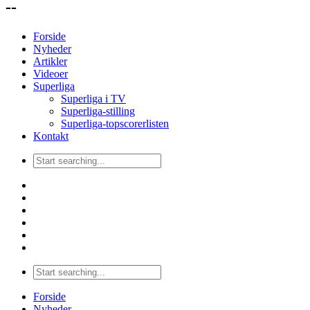
--
Forside
Nyheder
Artikler
Videoer
Superliga
Superliga i TV
Superliga-stilling
Superliga-topscorerlisten
Kontakt
Forside
Nyheder