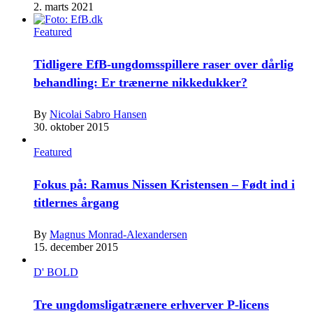
2. marts 2021
Featured
Tidligere EfB-ungdomsspillere raser over dårlig
behandling: Er trænerne nikkedukker?
By
Nicolai Sabro Hansen
30. oktober 2015
Featured
Fokus på: Ramus Nissen Kristensen – Født ind i
titlernes årgang
By
Magnus Monrad-Alexandersen
15. december 2015
D' BOLD
Tre ungdomsligatrænere erhverver P-licens