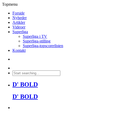
Topmenu
Forside
Nyheder
Artikler
Videoer
Superliga
Superliga i TV
Superliga-stilling
Superliga-topscorerlisten
Kontakt
D' BOLD
D' BOLD