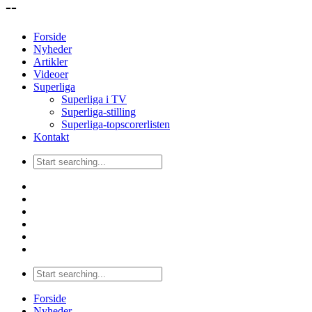
--
Forside
Nyheder
Artikler
Videoer
Superliga
Superliga i TV
Superliga-stilling
Superliga-topscorerlisten
Kontakt
Forside
Nyheder