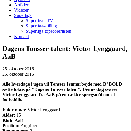
Artikler
Videoer
Superliga
Superliga i TV
Superliga-stilling
Superliga-topscorerlisten
Kontakt
Dagens Tonsser-talent: Victor Lynggaard,
AaB
25. oktober 2016
25. oktober 2016
Alle hverdage i ugen vil Tonsser i samarbejde med D’ BOLD
sætte fokus på ”Dagens Tonsser-talent”. Denne dag svarer
Victor Lynggaard fra AaB på en række spørgsmål om sit
fodboldliv.
Fulde navn:
Victor Lynggaard
Alder:
15
Klub:
AaB
Position:
Angriber
Rygnummer:
2