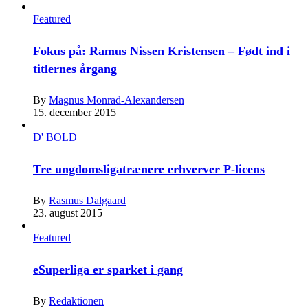
Featured
Fokus på: Ramus Nissen Kristensen – Født ind i
titlernes årgang
By
Magnus Monrad-Alexandersen
15. december 2015
D' BOLD
Tre ungdomsligatrænere erhverver P-licens
By
Rasmus Dalgaard
23. august 2015
Featured
eSuperliga er sparket i gang
By
Redaktionen