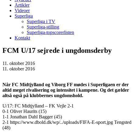
Artikler
Videoer
Superliga
Superliga i TV
Superliga-stilling
Superliga-topscorerlisten
Kontakt
FCM U/17 sejrede i ungdomsderby
11. oktober 2016
11. oktober 2016
Når FC Midtjylland og Viborg FF mødes i Superligaen er der
altid meget rivalisering og intensitet i kampene. Og det gælder
altså også på klubbernes ungdomshold.
U/17: FC Midtjylland – FK Vejle 2-1
0-1 Oliver Haurits (15)
1-1 Jonathan Dahl Bagger (45)
2-1 https://www.dbold.dk/wp/../uploads/FIFA-E-sport.jpg Tengsted
(48)