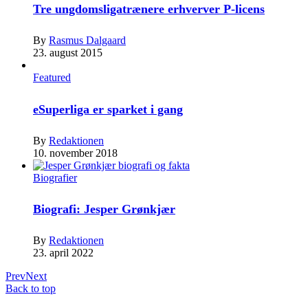
Tre ungdomsligatrænere erhverver P-licens
By
Rasmus Dalgaard
23. august 2015
Featured
eSuperliga er sparket i gang
By
Redaktionen
10. november 2018
Biografier
Biografi: Jesper Grønkjær
By
Redaktionen
23. april 2022
Prev
Next
Back to top