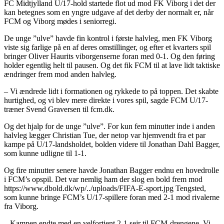
FC Midtjylland U/17-hold startede flot ud mod FK Viborg i det der
kan betegnes som en yngre udgave af det derby der normalt er, når
FCM og Viborg mødes i seniorregi.
De unge ”ulve” havde fin kontrol i første halvleg, men FK Viborg
viste sig farlige på en af deres omstillinger, og efter et kvarters spil
bringer Oliver Haurits viborgenserne foran med 0-1. Og den føring
holder egentlig helt til pausen. Og det fik FCM til at lave lidt taktiske
ændringer frem mod anden halvleg.
– Vi ændrede lidt i formationen og rykkede to på toppen. Det skabte
hurtighed, og vi blev mere direkte i vores spil, sagde FCM U/17-
træner Svend Graversen til fcm.dk.
Og det hjalp for de unge ”ulve”. For kun fem minutter inde i anden
halvleg lægger Christian Tue, der netop var hjemvendt fra et par
kampe på U/17-landsholdet, bolden videre til Jonathan Dahl Bagger,
som kunne udligne til 1-1.
Og fire minutter senere havde Jonathan Bagger endnu en hovedrolle
i FCM’s opspil. Det var nemlig ham der slog en bold frem mod
https://www.dbold.dk/wp/../uploads/FIFA-E-sport.jpg Tengsted,
som kunne bringe FCM’s U/17-spillere foran med 2-1 mod rivalerne
fra Viborg.
– Kampen endte med en velfortjent 2-1 sejr til FCM-drengene. Vi