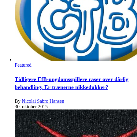
Featured
Tidligere EfB-ungdomsspillere raser over dårlig
behandling: Er trænerne nikkedukker?
By
Nicolai Sabro Hansen
30. oktober 2015