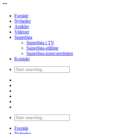
--
Forside
Nyheder
Artikler
Videoer
Superliga
Superliga i TV
Superliga-stilling
Superliga-topscorerlisten
Kontakt
Forside
Nyheder