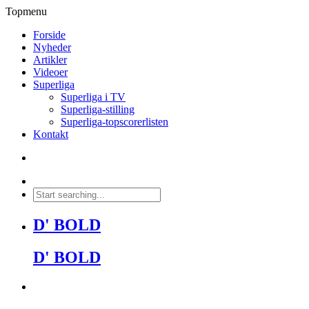
Topmenu
Forside
Nyheder
Artikler
Videoer
Superliga
Superliga i TV
Superliga-stilling
Superliga-topscorerlisten
Kontakt
D' BOLD
D' BOLD