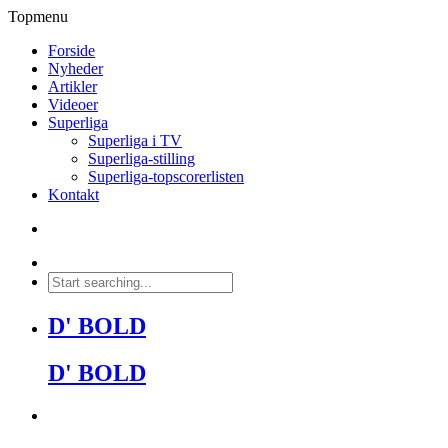
Topmenu
Forside
Nyheder
Artikler
Videoer
Superliga
Superliga i TV
Superliga-stilling
Superliga-topscorerlisten
Kontakt
D' BOLD
D' BOLD