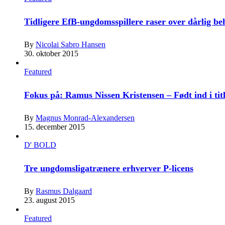
Tidligere EfB-ungdomsspillere raser over dårlig b
By
Nicolai Sabro Hansen
30. oktober 2015
Featured
Fokus på: Ramus Nissen Kristensen – Født ind i tit
By
Magnus Monrad-Alexandersen
15. december 2015
D' BOLD
Tre ungdomsligatrænere erhverver P-licens
By
Rasmus Dalgaard
23. august 2015
Featured