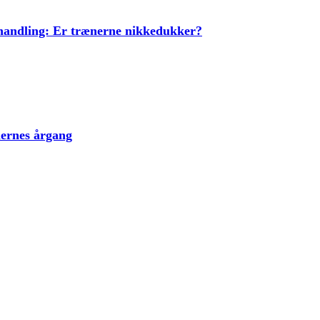
ehandling: Er trænerne nikkedukker?
lernes årgang