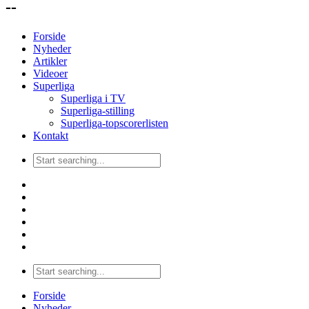
--
Forside
Nyheder
Artikler
Videoer
Superliga
Superliga i TV
Superliga-stilling
Superliga-topscorerlisten
Kontakt
Forside
Nyheder