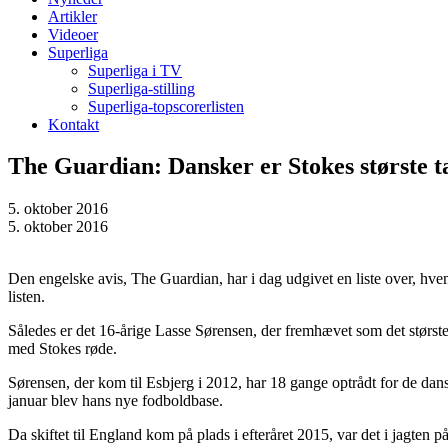
Artikler
Videoer
Superliga
Superliga i TV
Superliga-stilling
Superliga-topscorerlisten
Kontakt
The Guardian: Dansker er Stokes største t
5. oktober 2016
5. oktober 2016
Den engelske avis, The Guardian, har i dag udgivet en liste over, hvem
listen.
Således er det 16-årige Lasse Sørensen, der fremhævet som det største t
med Stokes røde.
Sørensen, der kom til Esbjerg i 2012, har 18 gange optrådt for de dan
januar blev hans nye fodboldbase.
Da skiftet til England kom på plads i efteråret 2015, var det i jagte