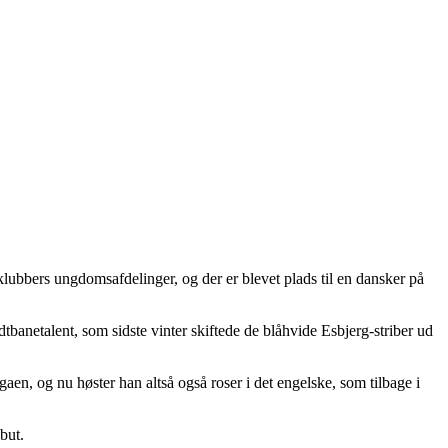
klubbers ungdomsafdelinger, og der er blevet plads til en dansker på
dtbanetalent, som sidste vinter skiftede de blåhvide Esbjerg-striber ud
en, og nu høster han altså også roser i det engelske, som tilbage i
but.