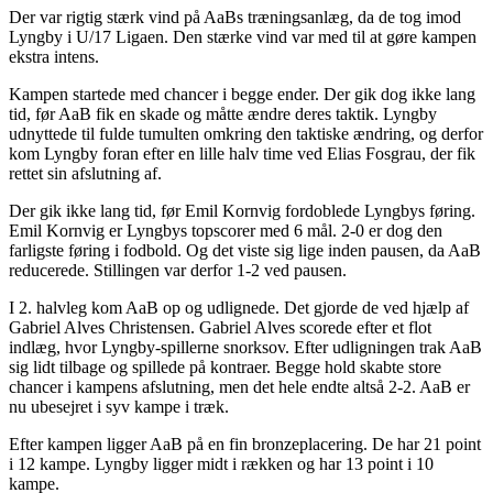
Der var rigtig stærk vind på AaBs træningsanlæg, da de tog imod
Lyngby i U/17 Ligaen. Den stærke vind var med til at gøre kampen
ekstra intens.
Kampen startede med chancer i begge ender. Der gik dog ikke lang
tid, før AaB fik en skade og måtte ændre deres taktik. Lyngby
udnyttede til fulde tumulten omkring den taktiske ændring, og derfor
kom Lyngby foran efter en lille halv time ved Elias Fosgrau, der fik
rettet sin afslutning af.
Der gik ikke lang tid, før Emil Kornvig fordoblede Lyngbys føring.
Emil Kornvig er Lyngbys topscorer med 6 mål. 2-0 er dog den
farligste føring i fodbold. Og det viste sig lige inden pausen, da AaB
reducerede. Stillingen var derfor 1-2 ved pausen.
I 2. halvleg kom AaB op og udlignede. Det gjorde de ved hjælp af
Gabriel Alves Christensen. Gabriel Alves scorede efter et flot
indlæg, hvor Lyngby-spillerne snorksov. Efter udligningen trak AaB
sig lidt tilbage og spillede på kontraer. Begge hold skabte store
chancer i kampens afslutning, men det hele endte altså 2-2. AaB er
nu ubesejret i syv kampe i træk.
Efter kampen ligger AaB på en fin bronzeplacering. De har 21 point
i 12 kampe. Lyngby ligger midt i rækken og har 13 point i 10
kampe.