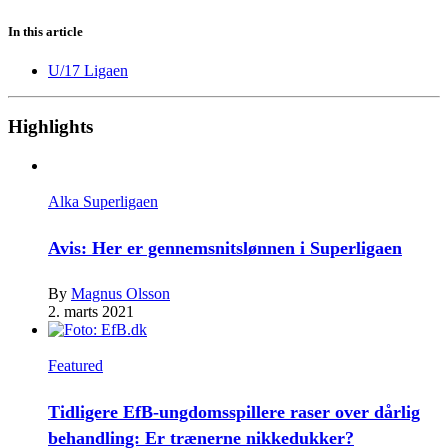
In this article
U/17 Ligaen
Highlights
Alka Superligaen
Avis: Her er gennemsnitslønnen i Superligaen
By
Magnus Olsson
2. marts 2021
Featured
Tidligere EfB-ungdomsspillere raser over dårlig
behandling: Er trænerne nikkedukker?