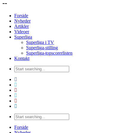
--
Forside
Nyheder
Artikler
Videoer
Superliga
Superliga i TV
Superliga-stilling
Superliga-topscorerlisten
Kontakt
Forside
Nyheder