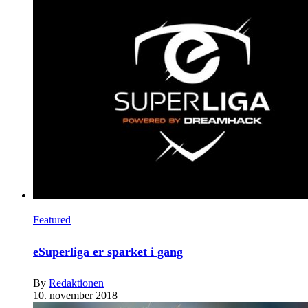
Featured
eSuperliga er sparket i gang
By
Redaktionen
10. november 2018