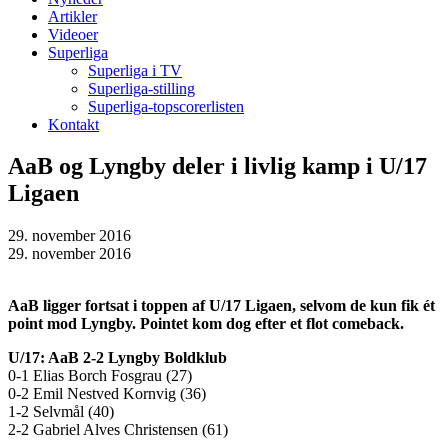
Artikler
Videoer
Superliga
Superliga i TV
Superliga-stilling
Superliga-topscorerlisten
Kontakt
AaB og Lyngby deler i livlig kamp i U/17
Ligaen
29. november 2016
29. november 2016
AaB ligger fortsat i toppen af U/17 Ligaen, selvom de kun fik ét
point mod Lyngby. Pointet kom dog efter et flot comeback.
U/17: AaB 2-2 Lyngby Boldklub
0-1 Elias Borch Fosgrau (27)
0-2 Emil Nestved Kornvig (36)
1-2 Selvmål (40)
2-2 Gabriel Alves Christensen (61)