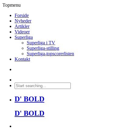
Topmenu
Forside
Nyheder
Artikler
Videoer
Superliga
Superliga i TV
Superliga-stilling
Superliga-topscorerlisten
Kontakt
D' BOLD
D' BOLD