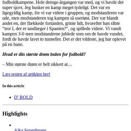
fodboldkampene. Hele drenge-årgangen var med, og vi havde det
super sjovt. Jeg husker en kamp meget tydeligt. Det var en
ligegyldig kamp, for vi var videre i gruppen, og modstanderen var
ude, men modstanderen tog kampen så useriøst. Der var blandt
andet en, der flækkede fortanden, grinte lidt, hvorefter han råbte
“tror I, der er tandlæger i Spanien?”, og spillede videre. Vi vandt
kampen 3-0 men modstanderne jublede som om de havde vundet,
fordi de havde lavet to tunneller. Det er det vildeste, jeg har oplevet
på en bane.
Hvad er din største drøm inden for fodbold?
– Min største drøm er helt sikkert at…
Læs resten af artiklen her!
In this article
D' BOLD
Highlights
Alka Superligaen