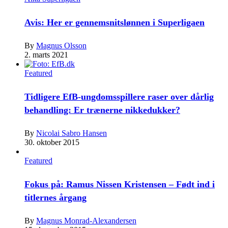
Avis: Her er gennemsnitslønnen i Superligaen
By
Magnus Olsson
2. marts 2021
Featured
Tidligere EfB-ungdomsspillere raser over dårlig
behandling: Er trænerne nikkedukker?
By
Nicolai Sabro Hansen
30. oktober 2015
Featured
Fokus på: Ramus Nissen Kristensen – Født ind i
titlernes årgang
By
Magnus Monrad-Alexandersen