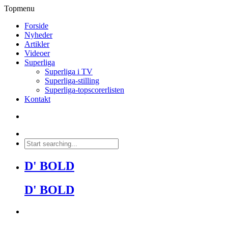
Topmenu
Forside
Nyheder
Artikler
Videoer
Superliga
Superliga i TV
Superliga-stilling
Superliga-topscorerlisten
Kontakt
D' BOLD
D' BOLD