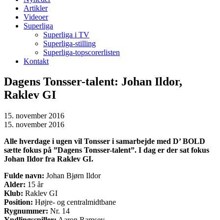
Artikler
Videoer
Superliga
Superliga i TV
Superliga-stilling
Superliga-topscorerlisten
Kontakt
Dagens Tonsser-talent: Johan Ildor,
Raklev GI
15. november 2016
15. november 2016
Alle hverdage i ugen vil Tonsser i samarbejde med D’ BOLD
sætte fokus på ”Dagens Tonsser-talent”. I dag er der sat fokus
Johan Ildor fra Raklev GI.
Fulde navn:
Johan Bjørn Ildor
Alder:
15 år
Klub:
Raklev GI
Position:
Højre- og centralmidtbane
Rygnummer:
Nr. 14
Yndlingsspiller:
Aaron Ramsey