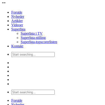
--
Forside
Nyheder
Artikler
Videoer
Superliga
Superliga i TV
Superliga-stilling
Superliga-topscorerlisten
Kontakt
Forside
Nyheder