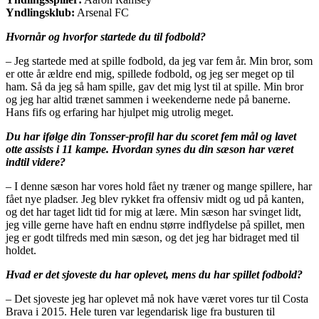
Yndlingsklub:
Arsenal FC
Hvornår og hvorfor startede du til fodbold?
– Jeg startede med at spille fodbold, da jeg var fem år. Min bror, som
er otte år ældre end mig, spillede fodbold, og jeg ser meget op til
ham. Så da jeg så ham spille, gav det mig lyst til at spille. Min bror
og jeg har altid trænet sammen i weekenderne nede på banerne.
Hans fifs og erfaring har hjulpet mig utrolig meget.
Du har ifølge din Tonsser-profil har du scoret fem mål og lavet
otte assists i 11 kampe. Hvordan synes du din sæson har været
indtil videre?
– I denne sæson har vores hold fået ny træner og mange spillere, har
fået nye pladser. Jeg blev rykket fra offensiv midt og ud på kanten,
og det har taget lidt tid for mig at lære. Min sæson har svinget lidt,
jeg ville gerne have haft en endnu større indflydelse på spillet, men
jeg er godt tilfreds med min sæson, og det jeg har bidraget med til
holdet.
Hvad er det sjoveste du har oplevet, mens du har spillet fodbold?
– Det sjoveste jeg har oplevet må nok have været vores tur til Costa
Brava i 2015. Hele turen var legendarisk lige fra busturen til