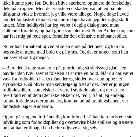
ikke kunne gøre før. Du kan blive stærkere, optimere de forskellige
dele på kroppen. Men det værste ved skaden var, at jeg på intet
tidspunkt vidste hvornår, jeg ville være tilbage. Nogle dage havde
jeg det fantastisk i knæet, og andre dage havde jeg det rigtig skidt i
knæet. Men heldigvis har jeg været i daglig dialog med mine
støttende forældre, og haft gode samtaler med Petter Andersson, som
har fået mig på rette spor, fortæller den offensive midtbanespiller.
Nu er han forhåbentlig ved at se en ende på det hele, og kan nu
begynde at træne med bold og på græs. Og det er noget, som han
har savnet særlig meget.
– Bare det at tage støvlerne på, gjorde mig så sindssygt glad. Jeg
havde uden tvivl savnet følelsen af at røre en bold. Når du har været
væk fra fodbolden i seks måneder og siddet hver dag oppe i et
styrkelokale, så bliver man selvfølgelig træt af det. Der er jo ingen
fodboldspillere, som elsker at være i styrkelokalet, og der er jeg i
hvert fald en af dem (der ikke elsker det, red.). Så at jeg endelig
kunne forlade styrkerummet og komme ud på træningsbanen, var
fantastisk, siger Anderson.
Og nu går tingene forhåbentlig kun fremad, så han kan fortsætte sin
udvikling som fodboldspiller og overbevise både spillere og trænere
om, at han er tilbage i en bedre udgave af sig selv.