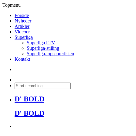
Topmenu
Forside
Nyheder
Artikler
Videoer
Superliga
Superliga i TV
Superliga-stilling
Superliga-topscorerlisten
Kontakt
D' BOLD
D' BOLD