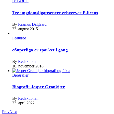
D' BOLD
Tre ungdomsligatrænere erhverver P-licens
By
Rasmus Dalgaard
23. august 2015
Featured
eSuperliga er sparket i gang
By
Redaktionen
10. november 2018
Biografier
Biografi: Jesper Grønkjær
By
Redaktionen
23. april 2022
Prev
Next