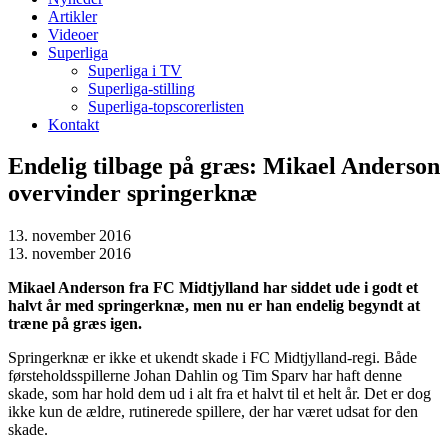
Artikler
Videoer
Superliga
Superliga i TV
Superliga-stilling
Superliga-topscorerlisten
Kontakt
Endelig tilbage på græs: Mikael Anderson
overvinder springerknæ
13. november 2016
13. november 2016
Mikael Anderson fra FC Midtjylland har siddet ude i godt et
halvt år med springerknæ, men nu er han endelig begyndt at
træne på græs igen.
Springerknæ er ikke et ukendt skade i FC Midtjylland-regi. Både
førsteholdsspillerne Johan Dahlin og Tim Sparv har haft denne
skade, som har hold dem ud i alt fra et halvt til et helt år. Det er dog
ikke kun de ældre, rutinerede spillere, der har været udsat for den
skade.