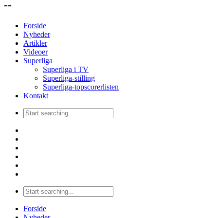
--
Forside
Nyheder
Artikler
Videoer
Superliga
Superliga i TV
Superliga-stilling
Superliga-topscorerlisten
Kontakt
Forside
Nyheder