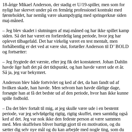
18-årige Mikael Anderson, der stadig er U/19-spiller, men som for
nyligt har skrevet under på en femårig professionel kontrakt med
førsteholdet, har nemlig være ukampdygtig med springerknæ siden
maj-måned.
– Jeg blev skadet i slutningen af maj-måned og har ikke spillet kamp
siden. Så det har været en forfærdelig lang periode, hvor jeg har
oplevet tilbagefald. Det har virkelig været en test mentalt, men
forhåbentlig er det ved at være slut, fortæller Anderson til D’ BOLD
og fortsætter:
– Jeg frygtede det værste, efter jeg fik det konstateret. Johan Dahlin
havde lige haft det på det tidspunkt, og han havde været ude et år.
Så ja, jeg var bekymret.
Anderson blev både fortvivlet og ked af det, da han fandt ud af
hvilken skade, han havde. Men selvom han havde dårlige dage,
forsøgte han at få det bedste ud af den periode, hvor han ikke kunne
spille fodbold.
– Da det blev fortalt til mig, at jeg skulle være ude i en bestemt
periode, var jeg selvfølgelig rigtig, rigtig skuffet, men samtidig også
ked af det. Jeg var nok ikke den fedeste person at være sammen
med. Men skuffelsen bliver hurtigt gjort til en motivation, og du
sætter dig selv nye mål og du kan arbejde med nogle ting, som du