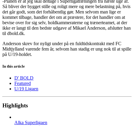
-Planen er at jeg skal deltage i Superligatræningen fra næste uge af.
Så bliver der bygget stille og roligt mere og mere belastning på, hvis
det går godt, som det forhåbentlig gør. Men selvom man lige er
kommet tilbage, handler det om at præstere, for det handler om at
bevise over for sig selv, holdkammeraterne og trænerteamet, at der
ikke er langt til den bedste udgave af Mikael Anderson, afslutter han
til dbold.dk.
Anderson skrev for nyligt under på en fuldtidskontrakt med FC
Midtjylland varende fem år, selvom han stadig er ung nok til at spille
på U/19-holdet.
In this article
D' BOLD
Featured
U/19 Ligaen
Highlights
Alka Superligaen