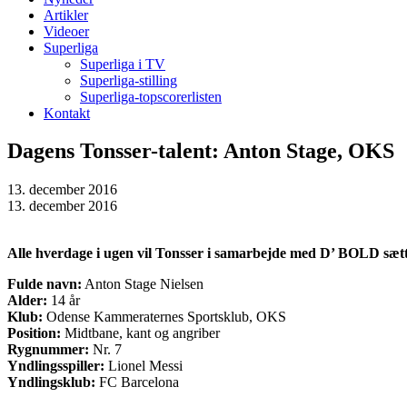
Artikler
Videoer
Superliga
Superliga i TV
Superliga-stilling
Superliga-topscorerlisten
Kontakt
Dagens Tonsser-talent: Anton Stage, OKS
13. december 2016
13. december 2016
Alle hverdage i ugen vil Tonsser i samarbejde med D’ BOLD sætte
Fulde navn:
Anton Stage Nielsen
Alder:
14 år
Klub:
Odense Kammeraternes Sportsklub, OKS
Position:
Midtbane, kant og angriber
Rygnummer:
Nr. 7
Yndlingsspiller:
Lionel Messi
Yndlingsklub:
FC Barcelona