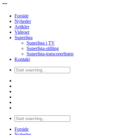
--
Forside
Nyheder
Artikler
Videoer
Superliga
Superliga i TV
Superliga-stilling
Superliga-topscorerlisten
Kontakt
Forside
Nyheder