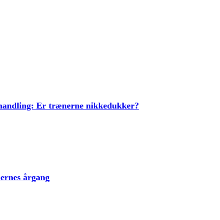
ehandling: Er trænerne nikkedukker?
lernes årgang