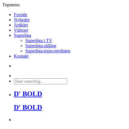
Topmenu
Forside
Nyheder
Artikler
Videoer
Superliga
Superliga i TV
Superliga-stilling
Superliga-topscorerlisten
Kontakt
D' BOLD
D' BOLD