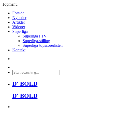
Topmenu
Forside
Nyheder
Artikler
Videoer
Superliga
Superliga i TV
Superliga-stilling
Superliga-topscorerlisten
Kontakt
D' BOLD
D' BOLD