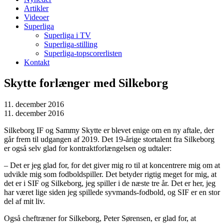
Artikler
Videoer
Superliga
Superliga i TV
Superliga-stilling
Superliga-topscorerlisten
Kontakt
Skytte forlænger med Silkeborg
11. december 2016
11. december 2016
Silkeborg IF og Sammy Skytte er blevet enige om en ny aftale, der
går frem til udgangen af 2019. Det 19-årige stortalent fra Silkeborg
er også selv glad for kontraktforlængelsen og udtaler:
– Det er jeg glad for, for det giver mig ro til at koncentrere mig om at
udvikle mig som fodboldspiller. Det betyder rigtig meget for mig, at
det er i SIF og Silkeborg, jeg spiller i de næste tre år. Det er her, jeg
har været lige siden jeg spillede syvmands-fodbold, og SIF er en stor
del af mit liv.
Også cheftræner for Silkeborg, Peter Sørensen, er glad for, at