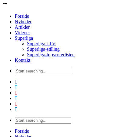
--
Forside
Nyheder
Artikler
Videoer
Superliga
Superliga i TV
Superliga-stilling
Superliga-topscorerlisten
Kontakt
Forside
Nyheder