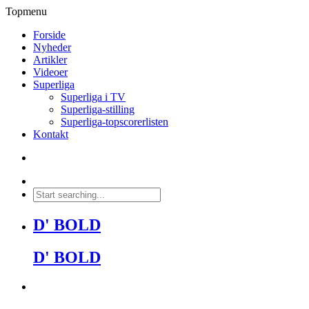
Topmenu
Forside
Nyheder
Artikler
Videoer
Superliga
Superliga i TV
Superliga-stilling
Superliga-topscorerlisten
Kontakt
D' BOLD
D' BOLD