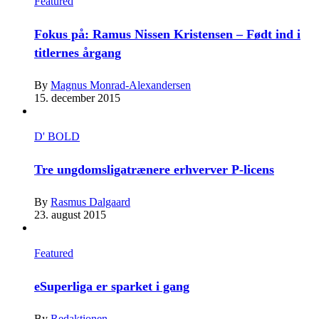
Featured
Fokus på: Ramus Nissen Kristensen – Født ind i
titlernes årgang
By
Magnus Monrad-Alexandersen
15. december 2015
D' BOLD
Tre ungdomsligatrænere erhverver P-licens
By
Rasmus Dalgaard
23. august 2015
Featured
eSuperliga er sparket i gang
By
Redaktionen