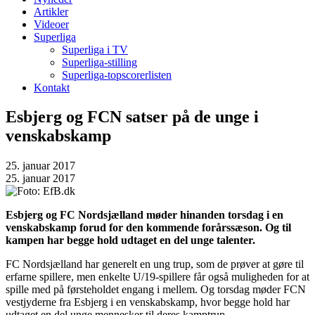
Artikler
Videoer
Superliga
Superliga i TV
Superliga-stilling
Superliga-topscorerlisten
Kontakt
Esbjerg og FCN satser på de unge i
venskabskamp
25. januar 2017
25. januar 2017
Esbjerg og FC Nordsjælland møder hinanden torsdag i en
venskabskamp forud for den kommende forårssæson. Og til
kampen har begge hold udtaget en del unge talenter.
FC Nordsjælland har generelt en ung trup, som de prøver at gøre til
erfarne spillere, men enkelte U/19-spillere får også muligheden for at
spille med på førsteholdet engang i mellem. Og torsdag møder FCN
vestjyderne fra Esbjerg i en venskabskamp, hvor begge hold har
udtaget en del unge mennesker til deres kamptrup.