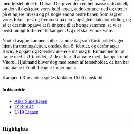
med førsteholdet til Dubai. Det giver dem en hel masse individuelt,
og det vil også give vores hold noget, at de kommer ned og træner
på et højere niveau og på nogle endnu bedre baner. Som sagt er
vores fokus først og fremmest på den langsigtede talentudvikling, og
så er det min opgave at få tingene til at hænge sammen, så vi er
bedst muligt forberedt til kampen. Og det skal vi nok være.
Youth League-kampen spilles samme dag som førsteholdet tager
hjem fra træningslejren, onsdag den 8. februar, og derfor tager
Racic, Røjkjær og Roerslev allerede mandag til Rumænien for at
træne med U/19-holdet, så de er klar til at være med i kampen mod
Vitorul. Hjulmand bliver dog med resten af førsteholdet, da han har
karantæne i Youth League-turneringen.
Kampen i Rumænien spilles klokken 16:00 dansk tid.
In this article
Alka Superligaen
D' BOLD
U/19 Ligaen
Highlights