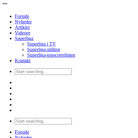
--
Forside
Nyheder
Artikler
Videoer
Superliga
Superliga i TV
Superliga-stilling
Superliga-topscorerlisten
Kontakt
Forside
Nyheder