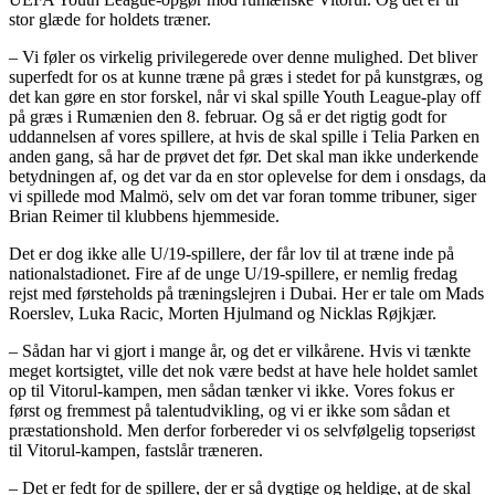
stor glæde for holdets træner.
– Vi føler os virkelig privilegerede over denne mulighed. Det bliver
superfedt for os at kunne træne på græs i stedet for på kunstgræs, og
det kan gøre en stor forskel, når vi skal spille Youth League-play off
på græs i Rumænien den 8. februar. Og så er det rigtig godt for
uddannelsen af vores spillere, at hvis de skal spille i Telia Parken en
anden gang, så har de prøvet det før. Det skal man ikke underkende
betydningen af, og det var da en stor oplevelse for dem i onsdags, da
vi spillede mod Malmö, selv om det var foran tomme tribuner, siger
Brian Reimer til klubbens hjemmeside.
Det er dog ikke alle U/19-spillere, der får lov til at træne inde på
nationalstadionet. Fire af de unge U/19-spillere, er nemlig fredag
rejst med førsteholds på træningslejren i Dubai. Her er tale om Mads
Roerslev, Luka Racic, Morten Hjulmand og Nicklas Røjkjær.
– Sådan har vi gjort i mange år, og det er vilkårene. Hvis vi tænkte
meget kortsigtet, ville det nok være bedst at have hele holdet samlet
op til Vitorul-kampen, men sådan tænker vi ikke. Vores fokus er
først og fremmest på talentudvikling, og vi er ikke som sådan et
præstationshold. Men derfor forbereder vi os selvfølgelig topseriøst
til Vitorul-kampen, fastslår træneren.
– Det er fedt for de spillere, der er så dygtige og heldige, at de skal