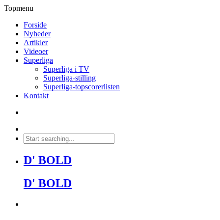
Topmenu
Forside
Nyheder
Artikler
Videoer
Superliga
Superliga i TV
Superliga-stilling
Superliga-topscorerlisten
Kontakt
D' BOLD
D' BOLD