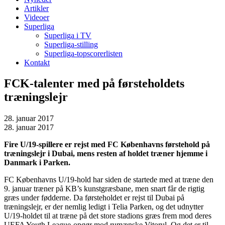
Artikler
Videoer
Superliga
Superliga i TV
Superliga-stilling
Superliga-topscorerlisten
Kontakt
FCK-talenter med på førsteholdets
træningslejr
28. januar 2017
28. januar 2017
Fire U/19-spillere er rejst med FC Københavns førstehold på
træningslejr i Dubai, mens resten af holdet træner hjemme i
Danmark i Parken.
FC Københavns U/19-hold har siden de startede med at træne den
9. januar træner på KB’s kunstgræsbane, men snart får de rigtig
græs under fødderne. Da førsteholdet er rejst til Dubai på
træningslejr, er der nemlig ledigt i Telia Parken, og det udnytter
U/19-holdet til at træne på det store stadions græs frem mod deres
UEFA Youth League-opgør mod rumænske Vitorul. Og det er til