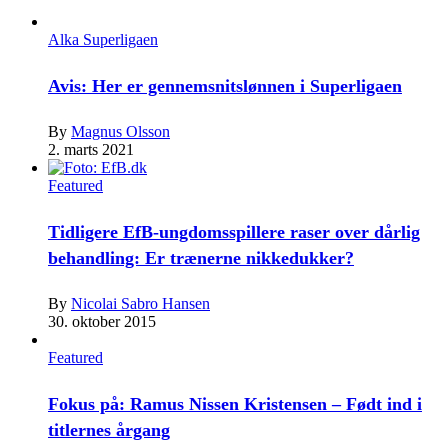
Alka Superligaen
Avis: Her er gennemsnitslønnen i Superligaen
By
Magnus Olsson
2. marts 2021
Featured
Tidligere EfB-ungdomsspillere raser over dårlig
behandling: Er trænerne nikkedukker?
By
Nicolai Sabro Hansen
30. oktober 2015
Featured
Fokus på: Ramus Nissen Kristensen – Født ind i
titlernes årgang