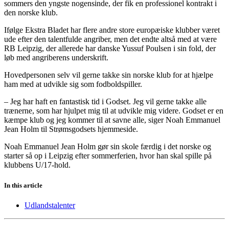
sommers den yngste nogensinde, der fik en professionel kontrakt i
den norske klub.
Ifølge Ekstra Bladet har flere andre store europæiske klubber været
ude efter den talentfulde angriber, men det endte altså med at være
RB Leipzig, der allerede har danske Yussuf Poulsen i sin fold, der
løb med angriberens underskrift.
Hovedpersonen selv vil gerne takke sin norske klub for at hjælpe
ham med at udvikle sig som fodboldspiller.
– Jeg har haft en fantastisk tid i Godset. Jeg vil gerne takke alle
trænerne, som har hjulpet mig til at udvikle mig videre. Godset er en
kæmpe klub og jeg kommer til at savne alle, siger Noah Emmanuel
Jean Holm til Strømsgodsets hjemmeside.
Noah Emmanuel Jean Holm gør sin skole færdig i det norske og
starter så op i Leipzig efter sommerferien, hvor han skal spille på
klubbens U/17-hold.
In this article
Udlandstalenter