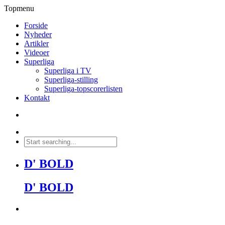
Topmenu
Forside
Nyheder
Artikler
Videoer
Superliga
Superliga i TV
Superliga-stilling
Superliga-topscorerlisten
Kontakt
D' BOLD
D' BOLD