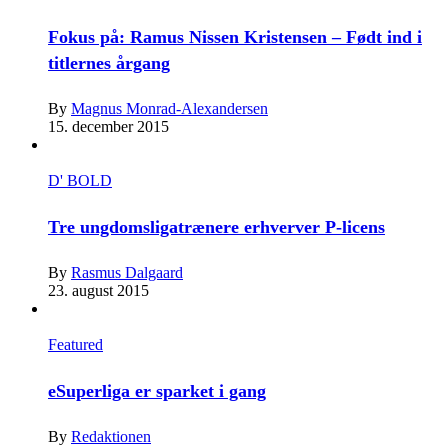
Fokus på: Ramus Nissen Kristensen – Født ind i
titlernes årgang
By
Magnus Monrad-Alexandersen
15. december 2015
D' BOLD
Tre ungdomsligatrænere erhverver P-licens
By
Rasmus Dalgaard
23. august 2015
Featured
eSuperliga er sparket i gang
By
Redaktionen