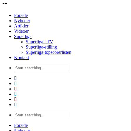
--
Forside
Nyheder
Artikler
Videoer
Superliga
Superliga i TV
Superliga-stilling
Superliga-topscorerlisten
Kontakt
Forside
Nyheder