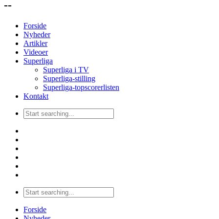
--
Forside
Nyheder
Artikler
Videoer
Superliga
Superliga i TV
Superliga-stilling
Superliga-topscorerlisten
Kontakt
Forside
Nyheder