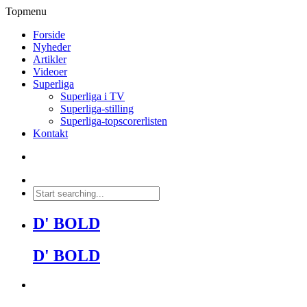
Topmenu
Forside
Nyheder
Artikler
Videoer
Superliga
Superliga i TV
Superliga-stilling
Superliga-topscorerlisten
Kontakt
D' BOLD
D' BOLD