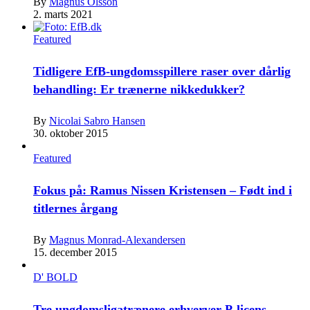
By
Magnus Olsson
2. marts 2021
Featured
Tidligere EfB-ungdomsspillere raser over dårlig
behandling: Er trænerne nikkedukker?
By
Nicolai Sabro Hansen
30. oktober 2015
Featured
Fokus på: Ramus Nissen Kristensen – Født ind i
titlernes årgang
By
Magnus Monrad-Alexandersen
15. december 2015
D' BOLD
Tre ungdomsligatrænere erhverver P-licens