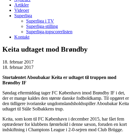
Artikler
Videoer
Superliga
Superliga i TV
Superliga-stilling
Superliga-topscorerlisten
Kontakt
Keita udtaget mod Brøndby
18. februar 2017
18. februar 2017
Stortalentet Aboubakar Keita er udtaget til truppen mod
Brøndby IF
Søndag eftermiddag tager FC København imod Brøndby IF i det,
der er mange kaldes den største danske fodboldkamp. Til opgøret er
den tidligere ivorianske ungdomslandsholdsspiller Aboubakar Keita
udtaget til Ståle Solbakkens trup.
Keita, som kom til FC København i december 2015, har fået fem
optrædener for klubbens førstehold i denne sæson, foruden en kort
indskiftning i Champions League i 2-0-sejren mod Club Brügge.