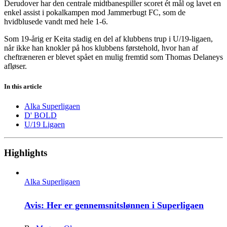
Derudover har den centrale midtbanespiller scoret ét mål og lavet en
enkel assist i pokalkampen mod Jammerbugt FC, som de
hvidblusede vandt med hele 1-6.
Som 19-årig er Keita stadig en del af klubbens trup i U/19-ligaen,
når ikke han knokler på hos klubbens førstehold, hvor han af
cheftræneren er blevet spået en mulig fremtid som Thomas Delaneys
afløser.
In this article
Alka Superligaen
D' BOLD
U/19 Ligaen
Highlights
Alka Superligaen
Avis: Her er gennemsnitslønnen i Superligaen