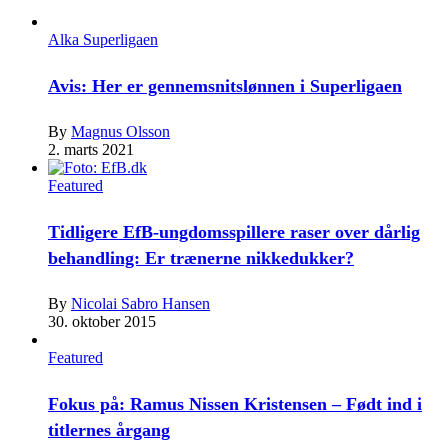
Alka Superligaen
Avis: Her er gennemsnitslønnen i Superligaen
By
Magnus Olsson
2. marts 2021
Featured
Tidligere EfB-ungdomsspillere raser over dårlig
behandling: Er trænerne nikkedukker?
By
Nicolai Sabro Hansen
30. oktober 2015
Featured
Fokus på: Ramus Nissen Kristensen – Født ind i
titlernes årgang