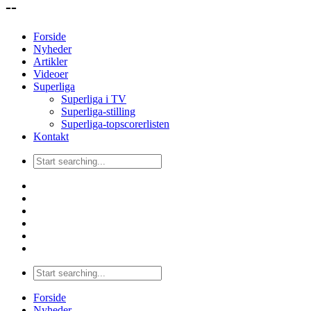
--
Forside
Nyheder
Artikler
Videoer
Superliga
Superliga i TV
Superliga-stilling
Superliga-topscorerlisten
Kontakt
Forside
Nyheder