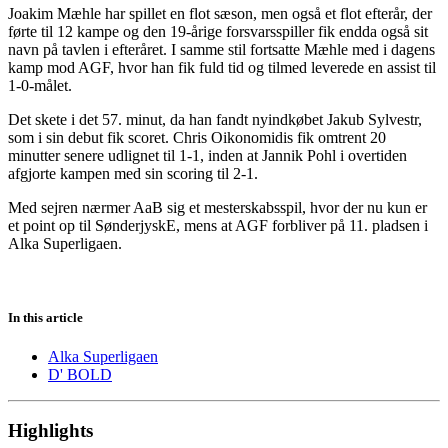
Joakim Mæhle har spillet en flot sæson, men også et flot efterår, der
førte til 12 kampe og den 19-årige forsvarsspiller fik endda også sit
navn på tavlen i efteråret. I samme stil fortsatte Mæhle med i dagens
kamp mod AGF, hvor han fik fuld tid og tilmed leverede en assist til
1-0-målet.
Det skete i det 57. minut, da han fandt nyindkøbet Jakub Sylvestr,
som i sin debut fik scoret. Chris Oikonomidis fik omtrent 20
minutter senere udlignet til 1-1, inden at Jannik Pohl i overtiden
afgjorte kampen med sin scoring til 2-1.
Med sejren nærmer AaB sig et mesterskabsspil, hvor der nu kun er
et point op til SønderjyskE, mens at AGF forbliver på 11. pladsen i
Alka Superligaen.
In this article
Alka Superligaen
D' BOLD
Highlights