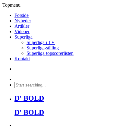
Topmenu
Forside
Nyheder
Artikler
Videoer
Superliga
Superliga i TV
Superliga-stilling
Superliga-topscorerlisten
Kontakt
D' BOLD
D' BOLD