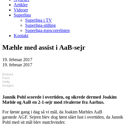
Artikler
Videoer
Superliga
Superliga i TV
Superliga-stilling
Superliga-topscorerlisten
Kontakt
Mæhle med assist i AaB-sejr
19. februar 2017
19. februar 2017
Embed
from
Getty
Images
Jannik Pohl scorede i overtiden, og sikrede dermed Joakim
Mæhle og AaB en 2-1-sejr mod rivalerne fra Aarhus.
For første gang i dag så vi mål, da Joakim Mæhles AaB
gæstede AGF. Sejren blev dog først slået fast i overtiden, da Jannik
Pohl med sit mål blev matchvinder.