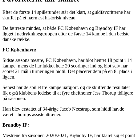
Efter de første 14 spillerunder står det klart, at guldfavoritterne har
skuffet på et nærmest historisk niveau.
De færreste mindes, at både FC København og Brøndby IF har
ligget i nedrykningsgruppen efter de første 14 kampe i den bedste,
danske række.
FC København:
Sidste sæsons mestre, FC København, har blot hentet 18 point i 14
kampe, mens de har lukket hele 20 scoringer ind og blot selv har
scoret 21 mål i turneringen hidtil. Det placerer dem på en 8.-plads i
ligaen.
Senest har de spillet tre kampe uafgjort, og de skuffende resultater
fik også klubbens ledelse til at fyre cheftræner Jess Thorup tidligere
på sæsonen.
Han blev erstattet af 34-årige Jacob Neestrup, som hidtil havde
været Thorups assistenttræner.
Brøndby IF:
Mestrene fra sæsonen 2020/2021, Brøndby IF, har klaret sig et point