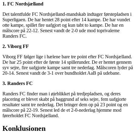
1. FC Nordsjælland
Det talentfulde FC Nordsjælland-mandskab indtager førstepladsen i
Superligaen. De har hentet 28 point efter 14 kampe. De har vundet
otte kampe, spillet fire uafgjort og kun tabt to kampe. De har en
målscore på 22-12. Senest vandt de 2-0 ude mod toprivalerne
Randers FC.
2. Viborg FF
Viborg FF følger lige i hælene bare tre point efter FC Nordsjælland.
De har 25 point efter de første 14 spillerunder. De er hentet gennem
syv sejre, fire uafgjorte kampe samt tre nederlag. Målscoren lyder på
20-14. Senest vandt de 3-1 over bundholdet AaB på udebane.
3. Randers FC
Randers FC finder man i øjeblikket på tredjepladsen, og deres
placering er blevet skabt på baggrund af seks sejre, fem uafgjorte
resultater samt tre nederlag. Det bringer dem op på 23 point og en
målscore på 22-19. Senest led de et 2-0-nederlag hjemme mod
førerholdet FC Nordsjælland.
Konklusionen