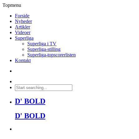
Topmenu
Forside
Nyheder
Artikler
Videoer
Superliga
Superliga i TV
Superliga-stilling
Superliga-topscorerlisten
Kontakt
D' BOLD
D' BOLD