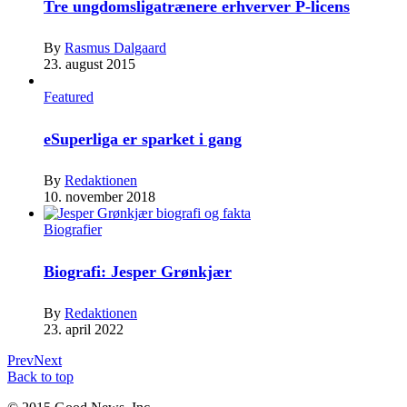
Tre ungdomsligatrænere erhverver P-licens
By
Rasmus Dalgaard
23. august 2015
Featured
eSuperliga er sparket i gang
By
Redaktionen
10. november 2018
Biografier
Biografi: Jesper Grønkjær
By
Redaktionen
23. april 2022
Prev
Next
Back to top