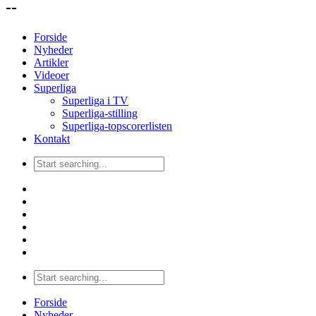
--
Forside
Nyheder
Artikler
Videoer
Superliga
Superliga i TV
Superliga-stilling
Superliga-topscorerlisten
Kontakt
Forside
Nyheder