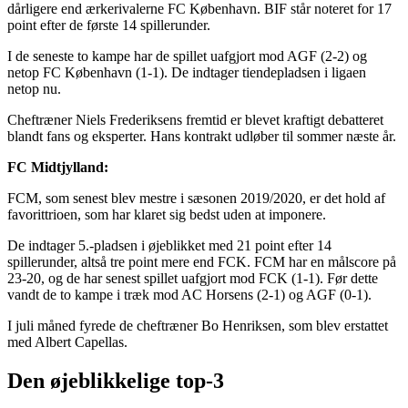
dårligere end ærkerivalerne FC København. BIF står noteret for 17
point efter de første 14 spillerunder.
I de seneste to kampe har de spillet uafgjort mod AGF (2-2) og
netop FC København (1-1). De indtager tiendepladsen i ligaen
netop nu.
Cheftræner Niels Frederiksens fremtid er blevet kraftigt debatteret
blandt fans og eksperter. Hans kontrakt udløber til sommer næste år.
FC Midtjylland:
FCM, som senest blev mestre i sæsonen 2019/2020, er det hold af
favorittrioen, som har klaret sig bedst uden at imponere.
De indtager 5.-pladsen i øjeblikket med 21 point efter 14
spillerunder, altså tre point mere end FCK. FCM har en målscore på
23-20, og de har senest spillet uafgjort mod FCK (1-1). Før dette
vandt de to kampe i træk mod AC Horsens (2-1) og AGF (0-1).
I juli måned fyrede de cheftræner Bo Henriksen, som blev erstattet
med Albert Capellas.
Den øjeblikkelige top-3