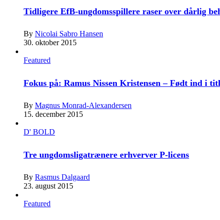
Tidligere EfB-ungdomsspillere raser over dårlig b
By
Nicolai Sabro Hansen
30. oktober 2015
Featured
Fokus på: Ramus Nissen Kristensen – Født ind i tit
By
Magnus Monrad-Alexandersen
15. december 2015
D' BOLD
Tre ungdomsligatrænere erhverver P-licens
By
Rasmus Dalgaard
23. august 2015
Featured