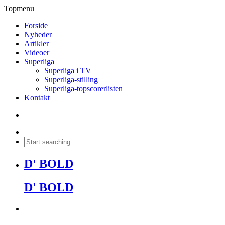
Topmenu
Forside
Nyheder
Artikler
Videoer
Superliga
Superliga i TV
Superliga-stilling
Superliga-topscorerlisten
Kontakt
D' BOLD
D' BOLD