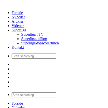
--
Forside
Nyheder
Artikler
Videoer
Superliga
Superliga i TV
Superliga-stilling
Superliga-topscorerlisten
Kontakt
Forside
Nyheder