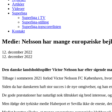
Artikler
Videoer
Superliga
Superliga i TV
Superliga-stilling
Superliga-topscorerlisten
Kontakt
Medie: Nelsson har mange europæiske bej
12. december 2022
12. december 2022
Den danske landsholdsspiller Victor Nelsson har efter sigende ma
Tilbage i sommeren 2021 forlod Victor Nelsson FC København, hvorefte
Siden da har danskeren haft stor succes i de nye omgivelser, og han er
De gode præstationer har naturligt nok tiltrukket sig bred interesse, o
Men ifølge det tyrkiske medie Haberport er Sevilla ikke de eneste, der