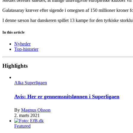
Mediet beretter således, at mange unavngivne europæiske klubber vil 
Galatasaray kræver efter sigende i omegnen af 150 millioner kroner fo
I denne sæson har danskeren spillet 13 kampe for den tyrkiske storklub
In this article
Nyheder
Top-historier
Highlights
Alka Superligaen
Avis: Her er gennemsnitslønnen i Superligaen
By
Magnus Olsson
2. marts 2021
Featured