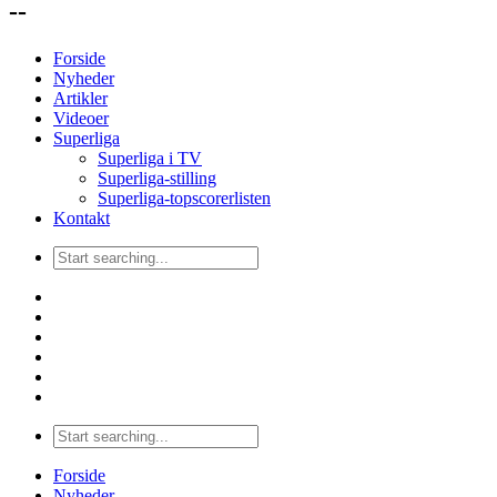
--
Forside
Nyheder
Artikler
Videoer
Superliga
Superliga i TV
Superliga-stilling
Superliga-topscorerlisten
Kontakt
Forside
Nyheder