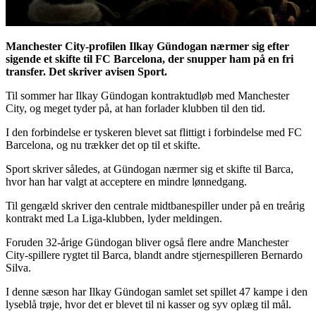
Manchester City-profilen Ilkay Gündogan nærmer sig efter
sigende et skifte til FC Barcelona, der snupper ham på en fri
transfer. Det skriver avisen Sport.
Til sommer har Ilkay Gündogan kontraktudløb med Manchester
City, og meget tyder på, at han forlader klubben til den tid.
I den forbindelse er tyskeren blevet sat flittigt i forbindelse med FC
Barcelona, og nu trækker det op til et skifte.
Sport skriver således, at Gündogan nærmer sig et skifte til Barca,
hvor han har valgt at acceptere en mindre lønnedgang.
Til gengæld skriver den centrale midtbanespiller under på en treårig
kontrakt med La Liga-klubben, lyder meldingen.
Foruden 32-årige Gündogan bliver også flere andre Manchester
City-spillere rygtet til Barca, blandt andre stjernespilleren Bernardo
Silva.
I denne sæson har Ilkay Gündogan samlet set spillet 47 kampe i den
lyseblå trøje, hvor det er blevet til ni kasser og syv oplæg til mål.