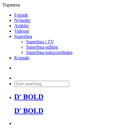
Topmenu
Forside
Nyheder
Artikler
Videoer
Superliga
Superliga i TV
Superliga-stilling
Superliga-topscorerlisten
Kontakt
D' BOLD
D' BOLD