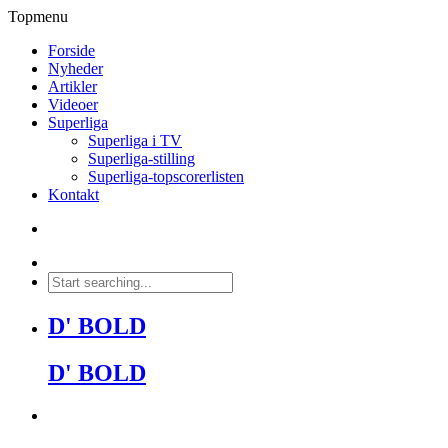
Topmenu
Forside
Nyheder
Artikler
Videoer
Superliga
Superliga i TV
Superliga-stilling
Superliga-topscorerlisten
Kontakt
D' BOLD
D' BOLD