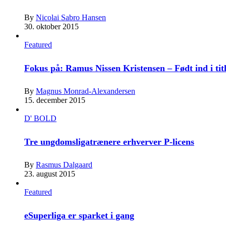
By
Nicolai Sabro Hansen
30. oktober 2015
Featured
Fokus på: Ramus Nissen Kristensen – Født ind i tit
By
Magnus Monrad-Alexandersen
15. december 2015
D' BOLD
Tre ungdomsligatrænere erhverver P-licens
By
Rasmus Dalgaard
23. august 2015
Featured
eSuperliga er sparket i gang