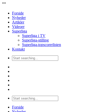
--
Forside
Nyheder
Artikler
Videoer
Superliga
Superliga i TV
Superliga-stilling
Superliga-topscorerlisten
Kontakt
Forside
Nyheder