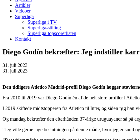
Artikler
Videoer
Superliga
Superliga i TV
Superliga-stilling
Superliga-topscorerlisten
Kontakt
Diego Godín bekræfter: Jeg indstiller karr
31. juli 2023
31. juli 2023
Den tidligere Atletico Madrid-profil Diego Godín lægger støvlerne
Fra 2010 til 2019 var Diego Godín én af de helt store profiler i Atl
I 2019 skiftede midtstopperen fra Atletico til Inter, og siden røg han v
Og mandag bekræfter den efterhånden 37-årige uruguayaner så på argent
“Jeg ville gerne tage beslutningen på denne måde, hvor jeg er sund og 