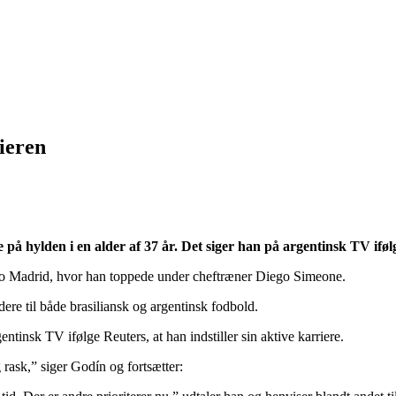
ieren
 på hylden i en alder af 37 år. Det siger han på argentinsk TV iføl
etico Madrid, hvor han toppede under cheftræner Diego Simeone.
idere til både brasiliansk og argentinsk fodbold.
insk TV ifølge Reuters, at han indstiller sin aktive karriere.
rask,” siger Godín og fortsætter: