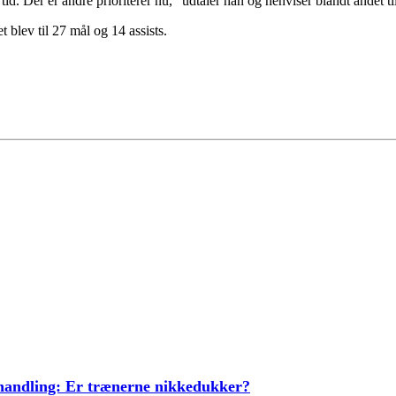
d. Der er andre prioriterer nu,” udtaler han og henviser blandt andet til,
blev til 27 mål og 14 assists.
ehandling: Er trænerne nikkedukker?