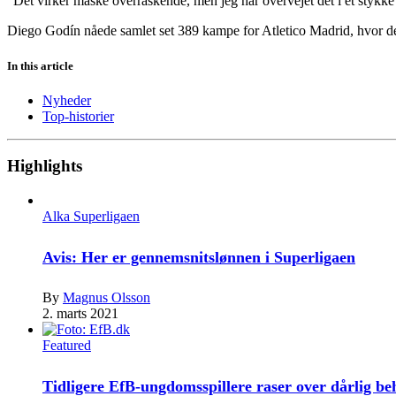
“Det virker måske overraskende, men jeg har overvejet det i et stykke ti
Diego Godín nåede samlet set 389 kampe for Atletico Madrid, hvor det 
In this article
Nyheder
Top-historier
Highlights
Alka Superligaen
Avis: Her er gennemsnitslønnen i Superligaen
By
Magnus Olsson
2. marts 2021
Featured
Tidligere EfB-ungdomsspillere raser over dårlig b