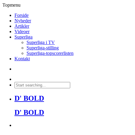
Topmenu
Forside
Nyheder
Artikler
Videoer
Superliga
Superliga i TV
Superliga-stilling
Superliga-topscorerlisten
Kontakt
D' BOLD
D' BOLD