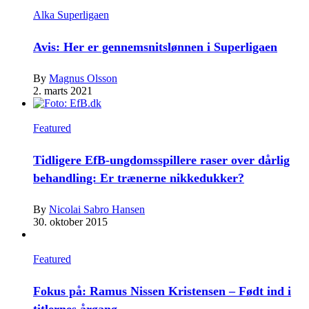
Alka Superligaen
Avis: Her er gennemsnitslønnen i Superligaen
By
Magnus Olsson
2. marts 2021
Featured
Tidligere EfB-ungdomsspillere raser over dårlig
behandling: Er trænerne nikkedukker?
By
Nicolai Sabro Hansen
30. oktober 2015
Featured
Fokus på: Ramus Nissen Kristensen – Født ind i
titlernes årgang