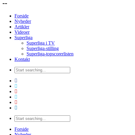
--
Forside
Nyheder
Artikler
Videoer
Superliga
Superliga i TV
Superliga-stilling
Superliga-topscorerlisten
Kontakt
Forside
Nyheder