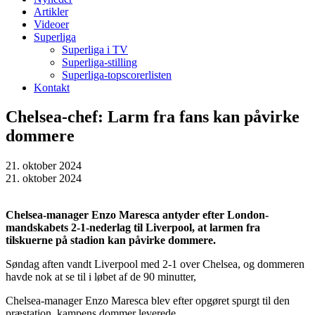
Artikler
Videoer
Superliga
Superliga i TV
Superliga-stilling
Superliga-topscorerlisten
Kontakt
Chelsea-chef: Larm fra fans kan påvirke
dommere
21. oktober 2024
21. oktober 2024
Chelsea-manager Enzo Maresca antyder efter London-
mandskabets 2-1-nederlag til Liverpool, at larmen fra
tilskuerne på stadion kan påvirke dommere.
Søndag aften vandt Liverpool med 2-1 over Chelsea, og dommeren
havde nok at se til i løbet af de 90 minutter,
Chelsea-manager Enzo Maresca blev efter opgøret spurgt til den
præstation, kampens dommer leverede.