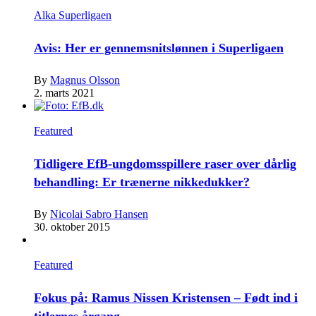
Alka Superligaen
Avis: Her er gennemsnitslønnen i Superligaen
By
Magnus Olsson
2. marts 2021
Featured
Tidligere EfB-ungdomsspillere raser over dårlig
behandling: Er trænerne nikkedukker?
By
Nicolai Sabro Hansen
30. oktober 2015
Featured
Fokus på: Ramus Nissen Kristensen – Født ind i
titlernes årgang