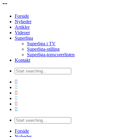
--
Forside
Nyheder
Artikler
Videoer
Superliga
Superliga i TV
Superliga-stilling
Superliga-topscorerlisten
Kontakt
Forside
Nyheder