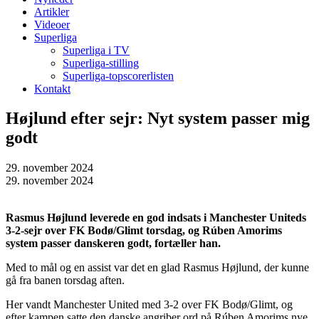
Artikler
Videoer
Superliga
Superliga i TV
Superliga-stilling
Superliga-topscorerlisten
Kontakt
Højlund efter sejr: Nyt system passer mig
godt
29. november 2024
29. november 2024
Rasmus Højlund leverede en god indsats i Manchester Uniteds
3-2-sejr over FK Bodø/Glimt torsdag, og Rúben Amorims
system passer danskeren godt, fortæller han.
Med to mål og en assist var det en glad Rasmus Højlund, der kunne
gå fra banen torsdag aften.
Her vandt Manchester United med 3-2 over FK Bodø/Glimt, og
efter kampen satte den danske angriber ord på Rúben Amorims nye