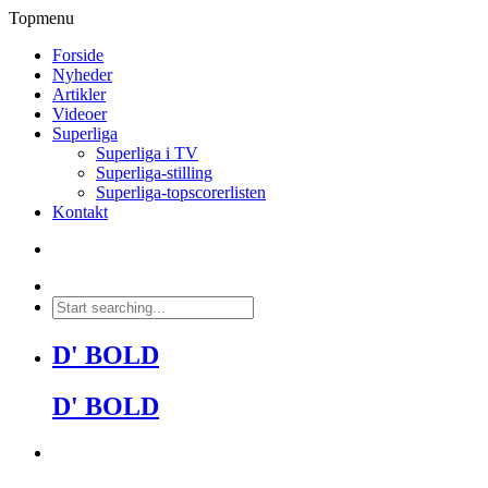
Topmenu
Forside
Nyheder
Artikler
Videoer
Superliga
Superliga i TV
Superliga-stilling
Superliga-topscorerlisten
Kontakt
D' BOLD
D' BOLD