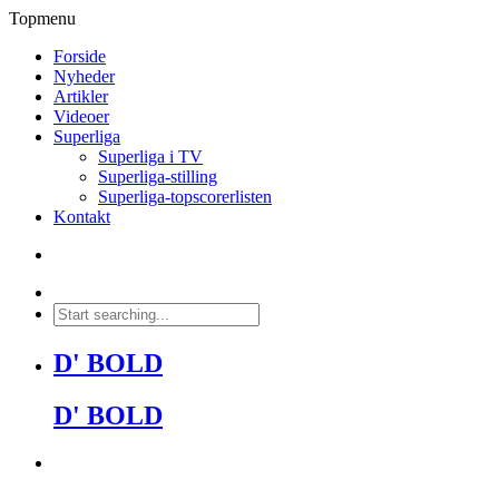
Topmenu
Forside
Nyheder
Artikler
Videoer
Superliga
Superliga i TV
Superliga-stilling
Superliga-topscorerlisten
Kontakt
D' BOLD
D' BOLD