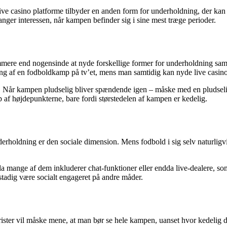
live casino platforme tilbyder en anden form for underholdning, der k
ger interessen, når kampen befinder sig i sine mest træge perioder.
mmere end nogensinde at nyde forskellige former for underholdning sam
 af en fodboldkamp på tv’et, mens man samtidig kan nyde live casino
lig. Når kampen pludselig bliver spændende igen – måske med en pludselig
ip af højdepunkterne, bare fordi størstedelen af kampen er kedelig.
derholdning er den sociale dimension. Mens fodbold i sig selv naturligv
da mange af dem inkluderer chat-funktioner eller endda live-dealere, som
adig være socialt engageret på andre måder.
urister vil måske mene, at man bør se hele kampen, uanset hvor kedelig d