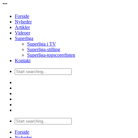
--
Forside
Nyheder
Artikler
Videoer
Superliga
Superliga i TV
Superliga-stilling
Superliga-topscorerlisten
Kontakt
Forside
Nyheder