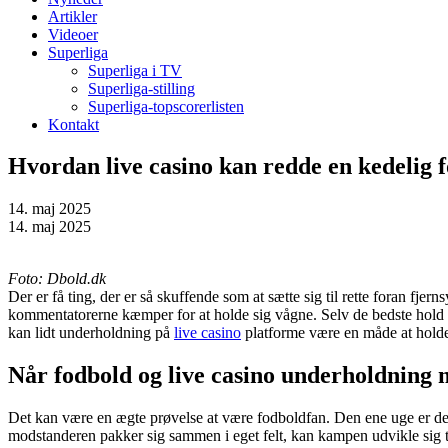
Artikler
Videoer
Superliga
Superliga i TV
Superliga-stilling
Superliga-topscorerlisten
Kontakt
Hvordan live casino kan redde en kedelig
14. maj 2025
14. maj 2025
Foto: Dbold.dk
Der er få ting, der er så skuffende som at sætte sig til rette foran fjer
kommentatorerne kæmper for at holde sig vågne. Selv de bedste hold i ver
kan lidt underholdning på
live casino
platforme være en måde at holde
Når fodbold og live casino underholdning
Det kan være en ægte prøvelse at være fodboldfan. Den ene uge er det h
modstanderen pakker sig sammen i eget felt, kan kampen udvikle sig t