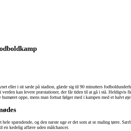
 fodboldkamp
nsynet eller i sit sæde på stadion, glæde sig til 90 minutters fodboldunde
den kan levere præstationer, der får tiden til at gå i stå. Heldigvis fin
 humøret oppe, mens man fortsat følger med i kampen med et halvt øje
 mødes
ele spændende, og den næste uge er det som at se maling tørre. Særligt 
il en kedelig affære uden målchancer.