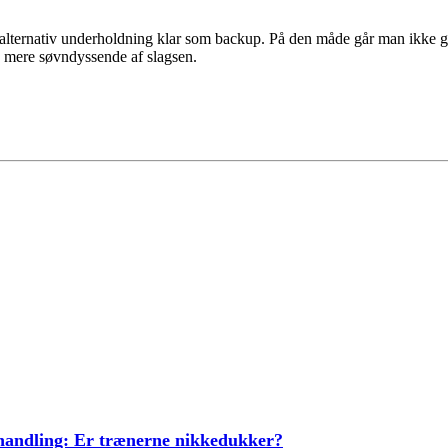
ternativ underholdning klar som backup. På den måde går man ikke gli
e mere søvndyssende af slagsen.
ehandling: Er trænerne nikkedukker?