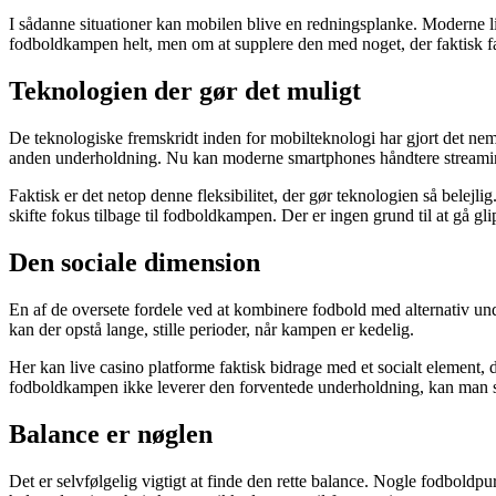
I sådanne situationer kan mobilen blive en redningsplanke. Moderne 
fodboldkampen helt, men om at supplere den med noget, der faktisk fan
Teknologien der gør det muligt
De teknologiske fremskridt inden for mobilteknologi har gjort det ne
anden underholdning. Nu kan moderne smartphones håndtere streaming
Faktisk er det netop denne fleksibilitet, der gør teknologien så belej
skifte fokus tilbage til fodboldkampen. Der er ingen grund til at gå gl
Den sociale dimension
En af de oversete fordele ved at kombinere fodbold med alternativ un
kan der opstå lange, stille perioder, når kampen er kedelig.
Her kan live casino platforme faktisk bidrage med et socialt element, 
fodboldkampen ikke leverer den forventede underholdning, kan man st
Balance er nøglen
Det er selvfølgelig vigtigt at finde den rette balance. Nogle fodboldp