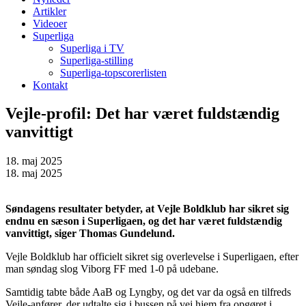
Artikler
Videoer
Superliga
Superliga i TV
Superliga-stilling
Superliga-topscorerlisten
Kontakt
Vejle-profil: Det har været fuldstændig
vanvittigt
18. maj 2025
18. maj 2025
Søndagens resultater betyder, at Vejle Boldklub har sikret sig
endnu en sæson i Superligaen, og det har været fuldstændig
vanvittigt, siger Thomas Gundelund.
Vejle Boldklub har officielt sikret sig overlevelse i Superligaen, efter
man søndag slog Viborg FF med 1-0 på udebane.
Samtidig tabte både AaB og Lyngby, og det var da også en tilfreds
Vejle-anfører, der udtalte sig i bussen på vej hjem fra opgøret i