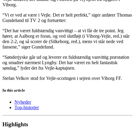
Viborg.
“Vi er ved at være i Vejle. Det er helt perfekt,” siger anfører Thomas
Gundelund til TV 2 og fortsætter:
“Det har været fuldstændig vanvittigt – at vi får de tre point. Jeg
hører, at Aalborg er foran, og ved slutfløjt (i Viborg-Vejle, red.) står
den 2-2, og så scorer de (Silkeborg, red.), mens vi står nede ved
fansene,” siger Gundelund.
“Sønderjyske går ud og leverer en fuldstændig vanvittig præstation
og smadrer nærmest Lyngby. Det har været en helt fantastisk
søndag,” lyder det fra Vejle-kaptajnen.
Stefan Velkov stod for Vejle-scoringen i sejren over Viborg FF.
In this article
Nyheder
Top-historier
Highlights