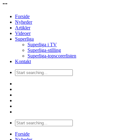
--
Forside
Nyheder
Artikler
Videoer
Superliga
Superliga i TV
Superliga-stilling
Superliga-topscorerlisten
Kontakt
Forside
Nyheder