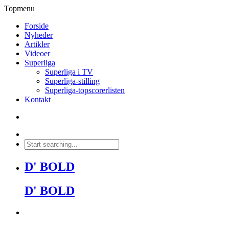
Topmenu
Forside
Nyheder
Artikler
Videoer
Superliga
Superliga i TV
Superliga-stilling
Superliga-topscorerlisten
Kontakt
D' BOLD
D' BOLD