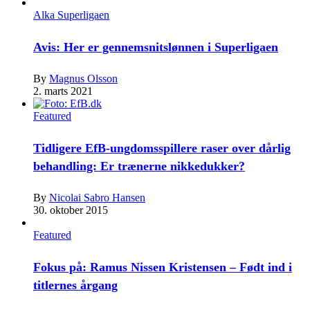
Alka Superligaen
Avis: Her er gennemsnitslønnen i Superligaen
By
Magnus Olsson
2. marts 2021
Featured
Tidligere EfB-ungdomsspillere raser over dårlig
behandling: Er trænerne nikkedukker?
By
Nicolai Sabro Hansen
30. oktober 2015
Featured
Fokus på: Ramus Nissen Kristensen – Født ind i
titlernes årgang