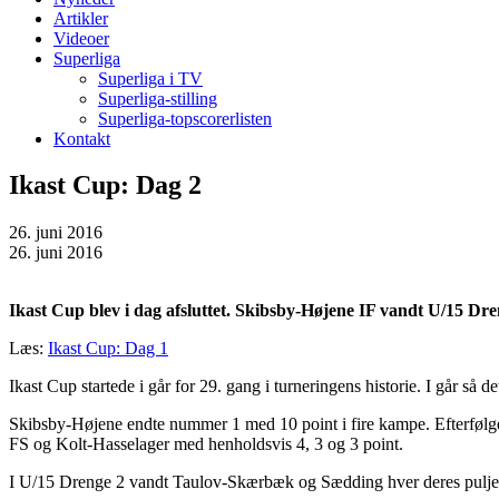
Artikler
Videoer
Superliga
Superliga i TV
Superliga-stilling
Superliga-topscorerlisten
Kontakt
Ikast Cup: Dag 2
26. juni 2016
26. juni 2016
Ikast Cup blev i dag afsluttet. Skibsby-Højene IF vandt U/15 Dre
Læs:
Ikast Cup: Dag 1
Ikast Cup startede i går for 29. gang i turneringens historie. I går så 
Skibsby-Højene endte nummer 1 med 10 point i fire kampe. Efterfølgerne
FS og Kolt-Hasselager med henholdsvis 4, 3 og 3 point.
I U/15 Drenge 2 vandt Taulov-Skærbæk og Sædding hver deres pulje. V