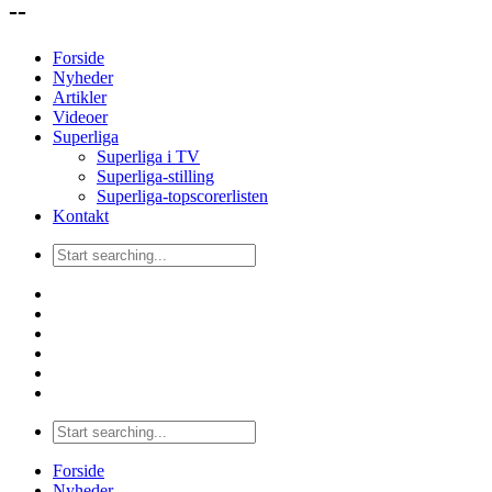
--
Forside
Nyheder
Artikler
Videoer
Superliga
Superliga i TV
Superliga-stilling
Superliga-topscorerlisten
Kontakt
Forside
Nyheder