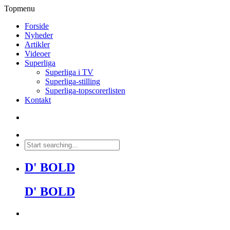
Topmenu
Forside
Nyheder
Artikler
Videoer
Superliga
Superliga i TV
Superliga-stilling
Superliga-topscorerlisten
Kontakt
D' BOLD
D' BOLD