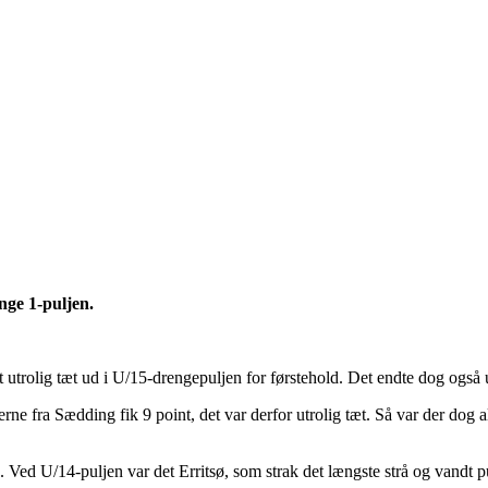
nge 1-puljen.
det utrolig tæt ud i U/15-drengepuljen for førstehold. Det endte dog også u
 fra Sædding fik 9 point, det var derfor utrolig tæt. Så var der dog all
ed U/14-puljen var det Erritsø, som strak det længste strå og vandt p