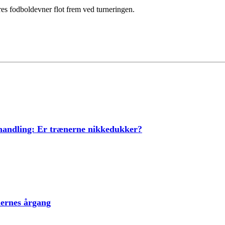
eres fodboldevner flot frem ved turneringen.
ehandling: Er trænerne nikkedukker?
lernes årgang