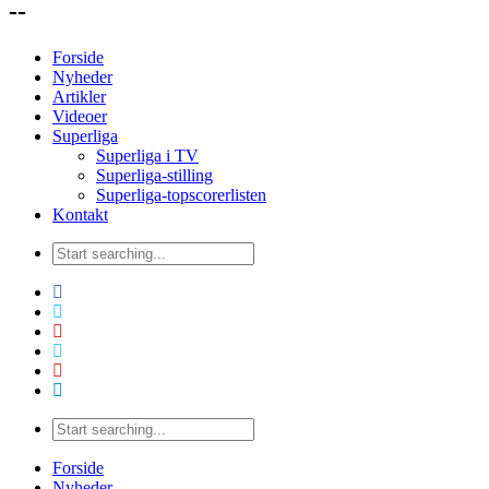
--
Forside
Nyheder
Artikler
Videoer
Superliga
Superliga i TV
Superliga-stilling
Superliga-topscorerlisten
Kontakt
Forside
Nyheder