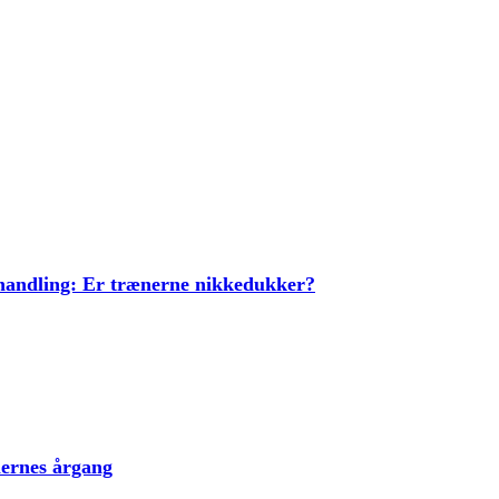
ehandling: Er trænerne nikkedukker?
lernes årgang