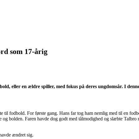
ord som 17-årig
ld, eller en ældre spiller, med fokus på deres ungdomsår. I denn
 til fodbold. For første gang. Hans far tog ham nemlig med til en fodb
nge og bolden. Faren havde dog godt med tålmodighed og slæbte Talbro m
 havde ændret sig.