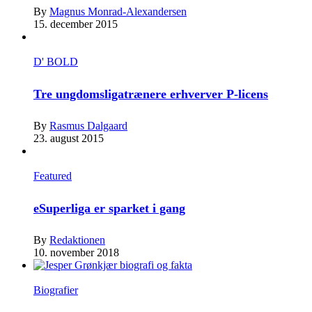
By
Magnus Monrad-Alexandersen
15. december 2015
D' BOLD
Tre ungdomsligatrænere erhverver P-licens
By
Rasmus Dalgaard
23. august 2015
Featured
eSuperliga er sparket i gang
By
Redaktionen
10. november 2018
Biografier