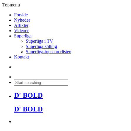
Topmenu
Forside
Nyheder
Artikler
Videoer
Superliga
Superliga i TV
Superliga-stilling
Superliga-topscorerlisten
Kontakt
D' BOLD
D' BOLD