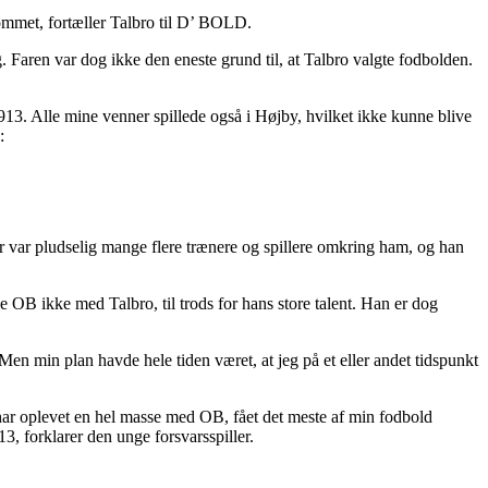
r kommet, fortæller Talbro til D’ BOLD.
g. Faren var dog ikke den eneste grund til, at Talbro valgte fodbolden.
913. Alle mine venner spillede også i Højby, hvilket ikke kunne blive
:
r var pludselig mange flere trænere og spillere omkring ham, og han
de OB ikke med Talbro, til trods for hans store talent. Han er dog
. Men min plan havde hele tiden været, at jeg på et eller andet tidspunkt
eg har oplevet en hel masse med OB, fået det meste af min fodbold
13, forklarer den unge forsvarsspiller.