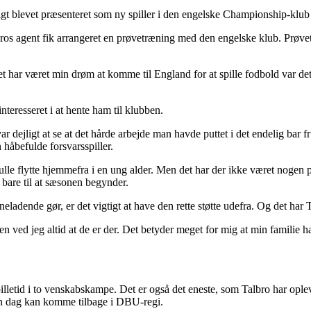
yligt blevet præsenteret som ny spiller i den engelske Championship-klu
lbros agent fik arrangeret en prøvetræning med den engelske klub. Prø
 det har været min drøm at komme til England for at spille fodbold var d
nteresseret i at hente ham til klubben.
ar dejligt at se at det hårde arbejde man havde puttet i det endelig bar frug
 håbefulde forsvarsspiller.
 skulle flytte hjemmefra i en ung alder. Men det har der ikke været nogen
 bare til at sæsonen begynder.
eladende gør, er det vigtigt at have den rette støtte udefra. Og det har 
en ved jeg altid at de er der. Det betyder meget for mig at min familie 
pilletid i to venskabskampe. Det er også det eneste, som Talbro har ople
 en dag kan komme tilbage i DBU-regi.