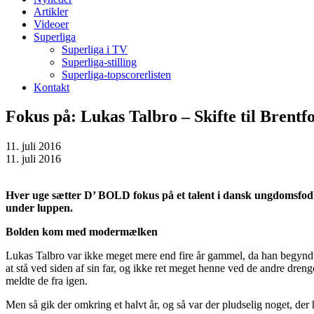
Artikler
Videoer
Superliga
Superliga i TV
Superliga-stilling
Superliga-topscorerlisten
Kontakt
Fokus på: Lukas Talbro – Skifte til Brentf
11. juli 2016
11. juli 2016
Hver uge sætter D’ BOLD fokus på et talent i dansk ungdomsfodbo
under luppen.
Bolden kom med modermælken
Lukas Talbro var ikke meget mere end fire år gammel, da han begyndte
at stå ved siden af sin far, og ikke ret meget henne ved de andre dre
meldte de fra igen.
Men så gik der omkring et halvt år, og så var der pludselig noget, der