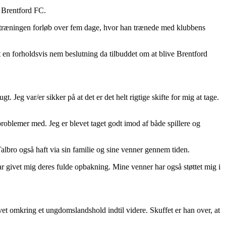
b Brentford FC.
vetræningen forløb over fem dage, hvor han trænede med klubbens
et en forholdsvis nem beslutning da tilbuddet om at blive Brentford
t. Jeg var/er sikker på at det er det helt rigtige skifte for mig at tage.
 problemer med. Jeg er blevet taget godt imod af både spillere og
Talbro også haft via sin familie og sine venner gennem tiden.
har givet mig deres fulde opbakning. Mine venner har også støttet mig i
vet omkring et ungdomslandshold indtil videre. Skuffet er han over, at