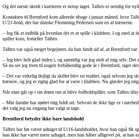
Og det næste skridt i karrieren er netop taget. Talbro er nemlig for n
Kontakten til Brentford kom allerede tibage i januar måned, hvor Ta
U/21-hold, der har danske Flemming Pedersen som en af trænerne.
– Jeg fik et indblik på hvordan det er at spille i klubben. I og med at
spiller kom, fortæller Talbro.
Talbro var også meget begejstret, da han fandt ud af, at Brentford var i
– Jeg blev helt glad inden i, og samtidig var jeg stolt af mig selv. Det v
Så nu ser jeg frem til nogen forhåbentlig gode år i Brentford, siger den
– Det var virkelig dejligt da skiftet blev en realitet, også selvom jeg
trænere, og jeg er rigtig glad for at være i klubben. Nu glæder jeg mig
Når man går op i sin drøm om at blive fodboldspiller, som Talbro tilsyn
– Min familie har støttet mig fuldt ud. Selvom de ikke lige er i nærhed
det valg jeg nu engang har valgt at tage.
Brentford betyder ikke bare landshold
Talbro har før været udtaget til U/16-landsholdet, hvor han også fik s
han ikke har været mere udtaget, men han håber alligevel på, at han