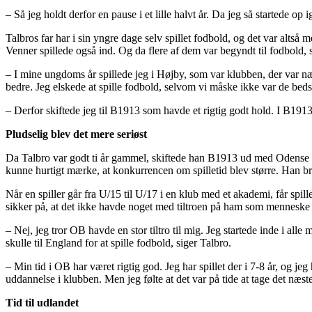
– Så jeg holdt derfor en pause i et lille halvt år. Da jeg så startede op
Talbros far har i sin yngre dage selv spillet fodbold, og det var altså
Venner spillede også ind. Og da flere af dem var begyndt til fodbold, 
– I mine ungdoms år spillede jeg i Højby, som var klubben, der var næ
bedre. Jeg elskede at spille fodbold, selvom vi måske ikke var de bedst
– Derfor skiftede jeg til B1913 som havde et rigtig godt hold. I B1913 
Pludselig blev det mere seriøst
Da Talbro var godt ti år gammel, skiftede han B1913 ud med Odense Bo
kunne hurtigt mærke, at konkurrencen om spilletid blev større. Han brug
Når en spiller går fra U/15 til U/17 i en klub med et akademi, får spil
sikker på, at det ikke havde noget med tiltroen på ham som menneske 
– Nej, jeg tror OB havde en stor tiltro til mig. Jeg startede inde i all
skulle til England for at spille fodbold, siger Talbro.
– Min tid i OB har været rigtig god. Jeg har spillet der i 7-8 år, og j
uddannelse i klubben. Men jeg følte at det var på tide at tage det næste
Tid til udlandet