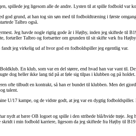
 igen, spillede jeg ligesom alle de andre. Lysten til at spille fodbold va
 med god grund, at han tog sin søn med til fodboldtræning i første omgan
startede Talbro også.
rmest. Jeg havde nogle rigtig gode år i Højby, inden jeg skiftede til B1
e, fortæller Talbro og fortsætter om grunden til sit skifte væk fra Højby
fandt jeg virkelig ud af hvor god en fodboldspiller jeg egentlig var.
ldklub. En klub, som var en del større, end hvad han var vant til. De
te dog heller ikke lang tid på at føle sig tilpas i klubben og på holdet.
leren ofte tilbudt en kontrakt, så han er bundet til klubben. Men det gjor
og talent.
e mine U/17 kampe, og de vidste godt, at jeg var en dygtig fodboldspiller
eg har nydt at bære OB logoet og spille i den stribede blå/hvide trøje. J
 skridt i min fodbold karriere, ligesom da jeg skiftede fra Højby til B19