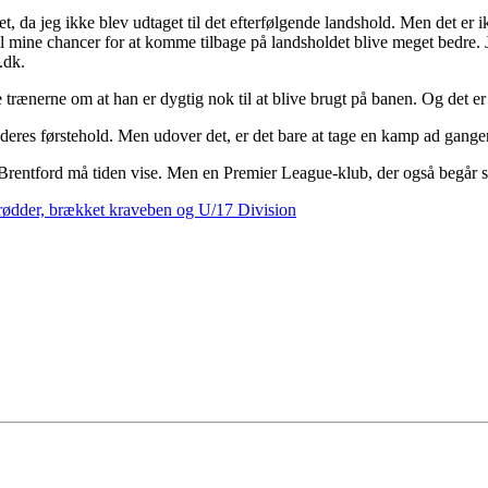
ffet, da jeg ikke blev udtaget til det efterfølgende landshold. Men det er 
, vil mine chancer for at komme tilbage på landsholdet blive meget bedre.
.dk.
 trænerne om at han er dygtig nok til at blive brugt på banen. Og det er 
af deres førstehold. Men udover det, er det bare at tage en kamp ad gange
i Brentford må tiden vise. Men en Premier League-klub, der også begår
rødder, brækket kraveben og U/17 Division