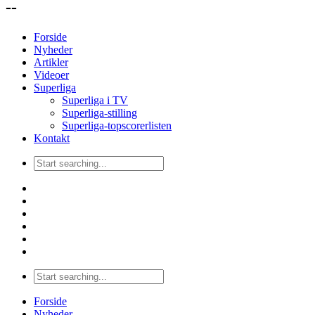
--
Forside
Nyheder
Artikler
Videoer
Superliga
Superliga i TV
Superliga-stilling
Superliga-topscorerlisten
Kontakt
Forside
Nyheder