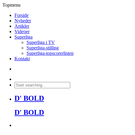
Topmenu
Forside
Nyheder
Artikler
Videoer
Superliga
Superliga i TV
Superliga-stilling
Superliga-topscorerlisten
Kontakt
D' BOLD
D' BOLD