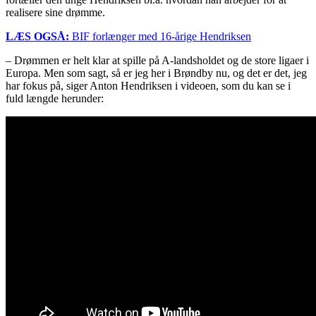
realisere sine drømme.
LÆS OGSÅ:
BIF forlænger med 16-årige Hendriksen
– Drømmen er helt klar at spille på A-landsholdet og de store ligaer i
Europa. Men som sagt, så er jeg her i Brøndby nu, og det er det, jeg
har fokus på, siger Anton Hendriksen i videoen, som du kan se i
fuld længde herunder: