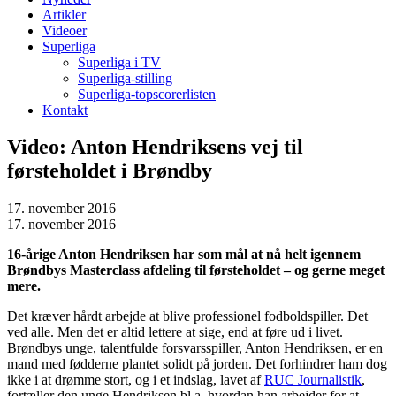
Artikler
Videoer
Superliga
Superliga i TV
Superliga-stilling
Superliga-topscorerlisten
Kontakt
Video: Anton Hendriksens vej til
førsteholdet i Brøndby
17. november 2016
17. november 2016
16-årige Anton Hendriksen har som mål at nå helt igennem
Brøndbys Masterclass afdeling til førsteholdet – og gerne meget
mere.
Det kræver hårdt arbejde at blive professionel fodboldspiller. Det
ved alle. Men det er altid lettere at sige, end at føre ud i livet.
Brøndbys unge, talentfulde forsvarsspiller, Anton Hendriksen, er en
mand med fødderne plantet solidt på jorden. Det forhindrer ham dog
ikke i at drømme stort, og i et indslag, lavet af
RUC Journalistik
,
fortæller den unge Hendriksen bl.a. hvordan han arbejder for at