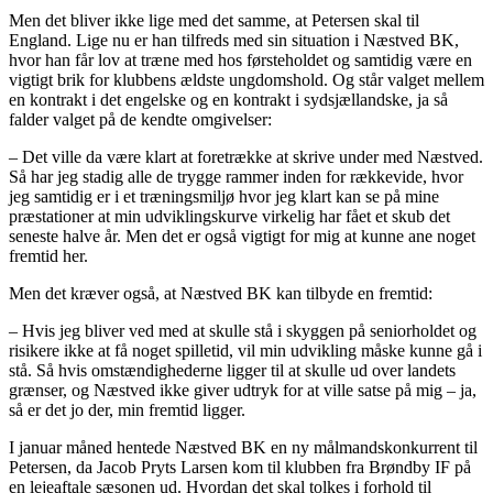
Men det bliver ikke lige med det samme, at Petersen skal til
England. Lige nu er han tilfreds med sin situation i Næstved BK,
hvor han får lov at træne med hos førsteholdet og samtidig være en
vigtigt brik for klubbens ældste ungdomshold. Og står valget mellem
en kontrakt i det engelske og en kontrakt i sydsjællandske, ja så
falder valget på de kendte omgivelser:
– Det ville da være klart at foretrække at skrive under med Næstved.
Så har jeg stadig alle de trygge rammer inden for rækkevide, hvor
jeg samtidig er i et træningsmiljø hvor jeg klart kan se på mine
præstationer at min udviklingskurve virkelig har fået et skub det
seneste halve år. Men det er også vigtigt for mig at kunne ane noget
fremtid her.
Men det kræver også, at Næstved BK kan tilbyde en fremtid:
– Hvis jeg bliver ved med at skulle stå i skyggen på seniorholdet og
risikere ikke at få noget spilletid, vil min udvikling måske kunne gå i
stå. Så hvis omstændighederne ligger til at skulle ud over landets
grænser, og Næstved ikke giver udtryk for at ville satse på mig – ja,
så er det jo der, min fremtid ligger.
I januar måned hentede Næstved BK en ny målmandskonkurrent til
Petersen, da Jacob Pryts Larsen kom til klubben fra Brøndby IF på
en lejeaftale sæsonen ud. Hvordan det skal tolkes i forhold til