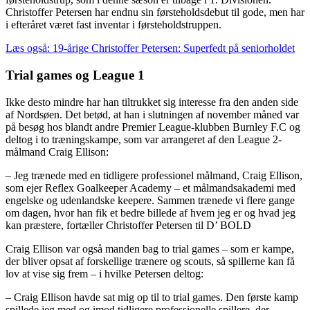
Christoffer Petersen har endnu sin førsteholdsdebut til gode, men har
i efteråret været fast inventar i førsteholdstruppen.
Læs også: 19-årige Christoffer Petersen: Superfedt på seniorholdet
Trial games og League 1
Ikke desto mindre har han tiltrukket sig interesse fra den anden side
af Nordsøen. Det betød, at han i slutningen af november måned var
på besøg hos blandt andre Premier League-klubben Burnley F.C og
deltog i to træningskampe, som var arrangeret af den League 2-
målmand Craig Ellison:
– Jeg trænede med en tidligere professionel målmand, Craig Ellison,
som ejer Reflex Goalkeeper Academy – et målmandsakademi med
engelske og udenlandske keepere. Sammen trænede vi flere gange
om dagen, hvor han fik et bedre billede af hvem jeg er og hvad jeg
kan præstere, fortæller Christoffer Petersen til D’ BOLD
Craig Ellison var også manden bag to trial games – som er kampe,
der bliver opsat af forskellige trænere og scouts, så spillerne kan få
lov at vise sig frem – i hvilke Petersen deltog:
– Craig Ellison havde sat mig op til to trial games. Den første kamp
spillede jeg med og imod tidligere professionelle spillere, der