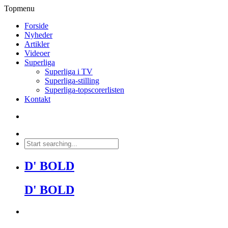
Topmenu
Forside
Nyheder
Artikler
Videoer
Superliga
Superliga i TV
Superliga-stilling
Superliga-topscorerlisten
Kontakt
D' BOLD
D' BOLD