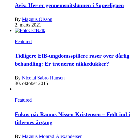
Avis: Her er gennemsnitslønnen i Superligaen
By
Magnus Olsson
2. marts 2021
Featured
Tidligere EfB-ungdomsspillere raser over dårlig
behandling: Er trænerne nikkedukker?
By
Nicolai Sabro Hansen
30. oktober 2015
Featured
Fokus på: Ramus Nissen Kristensen – Født ind i
titlernes årgang
By
Magnus Monrad-Alexandersen