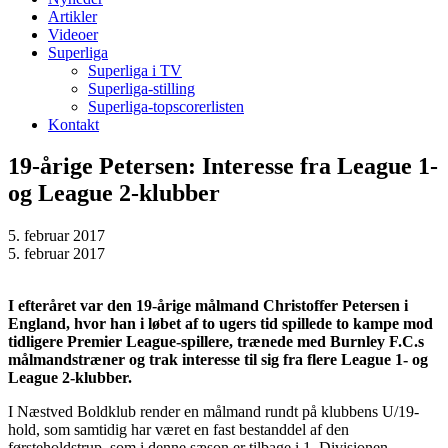
Artikler
Videoer
Superliga
Superliga i TV
Superliga-stilling
Superliga-topscorerlisten
Kontakt
19-årige Petersen: Interesse fra League 1-
og League 2-klubber
5. februar 2017
5. februar 2017
I efteråret var den 19-årige målmand Christoffer Petersen i
England, hvor han i løbet af to ugers tid spillede to kampe mod
tidligere Premier League-spillere, trænede med Burnley F.C.s
målmandstræner og trak interesse til sig fra flere League 1- og
League 2-klubber.
I Næstved Boldklub render en målmand rundt på klubbens U/19-
hold, som samtidig har været en fast bestanddel af den
førsteholdstrup, som i denne sæson er tilbage i 1. Divisionen.