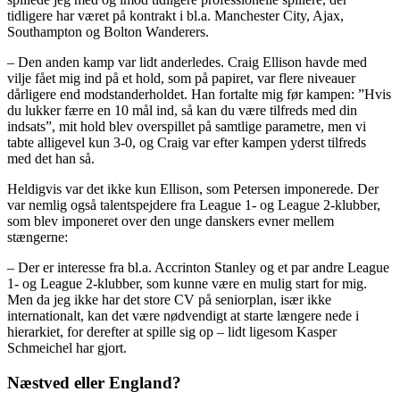
tidligere har været på kontrakt i bl.a. Manchester City, Ajax,
Southampton og Bolton Wanderers.
– Den anden kamp var lidt anderledes. Craig Ellison havde med
vilje fået mig ind på et hold, som på papiret, var flere niveauer
dårligere end modstanderholdet. Han fortalte mig før kampen: ”Hvis
du lukker færre en 10 mål ind, så kan du være tilfreds med din
indsats”, mit hold blev overspillet på samtlige parametre, men vi
tabte alligevel kun 3-0, og Craig var efter kampen yderst tilfreds
med det han så.
Heldigvis var det ikke kun Ellison, som Petersen imponerede. Der
var nemlig også talentspejdere fra League 1- og League 2-klubber,
som blev imponeret over den unge danskers evner mellem
stængerne:
– Der er interesse fra bl.a. Accrinton Stanley og et par andre League
1- og League 2-klubber, som kunne være en mulig start for mig.
Men da jeg ikke har det store CV på seniorplan, især ikke
internationalt, kan det være nødvendigt at starte længere nede i
hierarkiet, for derefter at spille sig op – lidt ligesom Kasper
Schmeichel har gjort.
Næstved eller England?