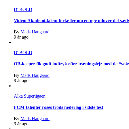
D' BOLD
Video: Akademi-talent fortæller om en uge udover det sæd
By
Mads Haugaard
9 år ago
D' BOLD
OB-keeper fik godt indtryk efter træningslejr med de “vok
By
Mads Haugaard
9 år ago
Alka Superligaen
FCM-talenter roses trods nederlag i sidste test
By
Mads Haugaard
9 år ago