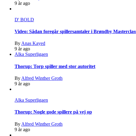
9 år ago
D' BOLD
Video: Sådan foregår spillersamtaler i Brøndby Masterclas
By
Anas Kayed
9 år ago
Alka Superligaen
Thorup: Torp spiller med stor autoritet
By
Alfred Winther Groth
9 år ago
Alka Superligaen
Thorup: Nogle gode spillere på vej op
By
Alfred Winther Groth
9 år ago