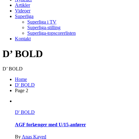
Artikler
Videoer
Superliga
Superliga i TV
Superliga-stilling
Superliga-topscorerlisten
Kontakt
D’ BOLD
D’ BOLD
Home
D' BOLD
Page 2
D' BOLD
AGF forlænger med U/15-anfører
By
Anas Kayed