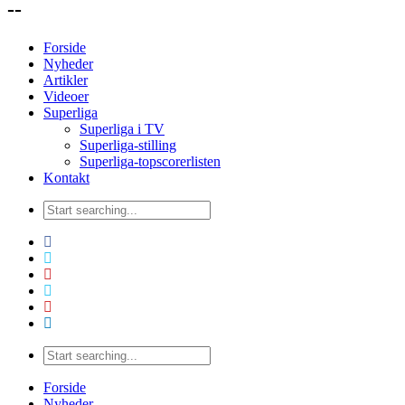
--
Forside
Nyheder
Artikler
Videoer
Superliga
Superliga i TV
Superliga-stilling
Superliga-topscorerlisten
Kontakt
Forside
Nyheder