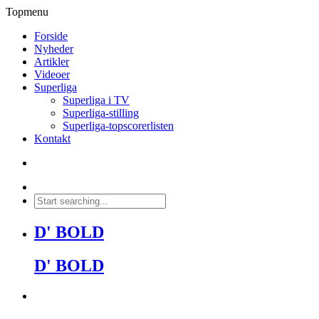
Topmenu
Forside
Nyheder
Artikler
Videoer
Superliga
Superliga i TV
Superliga-stilling
Superliga-topscorerlisten
Kontakt
D' BOLD
D' BOLD