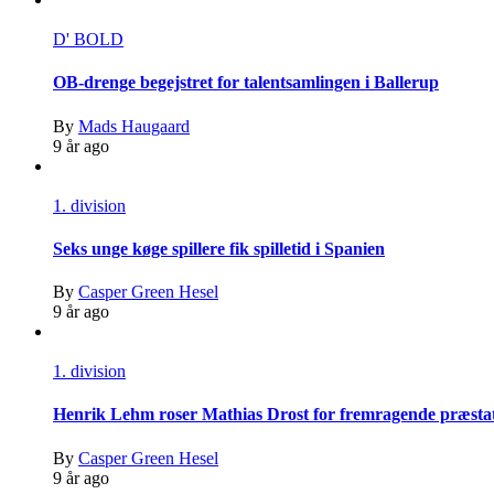
D' BOLD
OB-drenge begejstret for talentsamlingen i Ballerup
By
Mads Haugaard
9 år ago
1. division
Seks unge køge spillere fik spilletid i Spanien
By
Casper Green Hesel
9 år ago
1. division
Henrik Lehm roser Mathias Drost for fremragende præsta
By
Casper Green Hesel
9 år ago