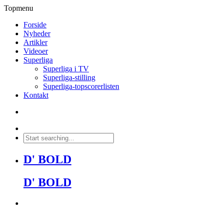
Topmenu
Forside
Nyheder
Artikler
Videoer
Superliga
Superliga i TV
Superliga-stilling
Superliga-topscorerlisten
Kontakt
D' BOLD
D' BOLD