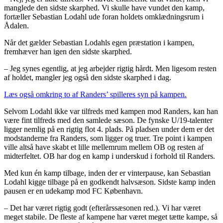
manglede den sidste skarphed. Vi skulle have vundet den kamp,
fortæller Sebastian Lodahl ude foran holdets omklædningsrum i
Ådalen.
Når det gælder Sebastian Lodahls egen præstation i kampen,
fremhæver han igen den sidste skarphed.
– Jeg synes egentlig, at jeg arbejder rigtig hårdt. Men ligesom resten
af holdet, mangler jeg også den sidste skarphed i dag.
Læs også omkring to af Randers’ spilleres syn på kampen.
Selvom Lodahl ikke var tilfreds med kampen mod Randers, kan han
være fint tilfreds med den samlede sæson. De fynske U/19-talenter
ligger nemlig på en rigtig flot 4. plads. På pladsen under dem er det
modstanderne fra Randers, som ligger og truer. Tre point i kampen
ville altså have skabt et lille mellemrum mellem OB og resten af
midterfeltet. OB har dog en kamp i underskud i forhold til Randers.
Med kun én kamp tilbage, inden der er vinterpause, kan Sebastian
Lodahl kigge tilbage på en godkendt halvsæson. Sidste kamp inden
pausen er en udekamp mod FC København.
– Det har været rigtig godt (efterårssæsonen red.). Vi har været
meget stabile. De fleste af kampene har været meget tætte kampe, så