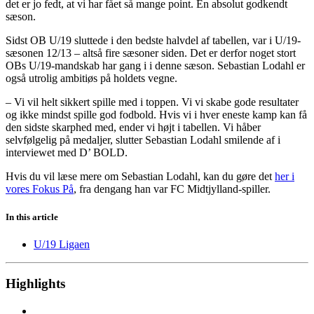
det er jo fedt, at vi har fået så mange point. En absolut godkendt
sæson.
Sidst OB U/19 sluttede i den bedste halvdel af tabellen, var i U/19-
sæsonen 12/13 – altså fire sæsoner siden. Det er derfor noget stort
OBs U/19-mandskab har gang i i denne sæson. Sebastian Lodahl er
også utrolig ambitiøs på holdets vegne.
– Vi vil helt sikkert spille med i toppen. Vi vi skabe gode resultater
og ikke mindst spille god fodbold. Hvis vi i hver eneste kamp kan få
den sidste skarphed med, ender vi højt i tabellen. Vi håber
selvfølgelig på medaljer, slutter Sebastian Lodahl smilende af i
interviewet med D’ BOLD.
Hvis du vil læse mere om Sebastian Lodahl, kan du gøre det
her i
vores Fokus På
, fra dengang han var FC Midtjylland-spiller.
In this article
U/19 Ligaen
Highlights