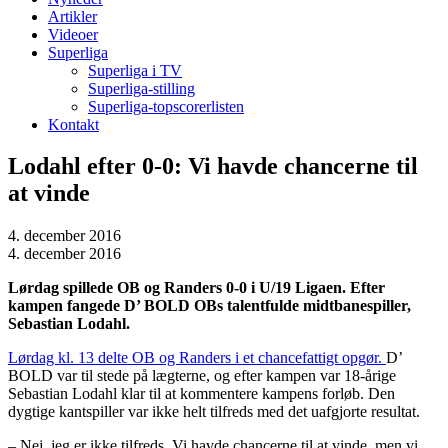
Artikler
Videoer
Superliga
Superliga i TV
Superliga-stilling
Superliga-topscorerlisten
Kontakt
Lodahl efter 0-0: Vi havde chancerne til
at vinde
4. december 2016
4. december 2016
Lørdag spillede OB og Randers 0-0 i U/19 Ligaen. Efter
kampen fangede D’ BOLD OBs talentfulde midtbanespiller,
Sebastian Lodahl.
Lørdag kl. 13 delte OB og Randers i et chancefattigt opgør.
D’
BOLD var til stede på lægterne, og efter kampen var 18-årige
Sebastian Lodahl klar til at kommentere kampens forløb. Den
dygtige kantspiller var ikke helt tilfreds med det uafgjorte resultat.
– Nej, jeg er ikke tilfreds. Vi havde chancerne til at vinde, men vi