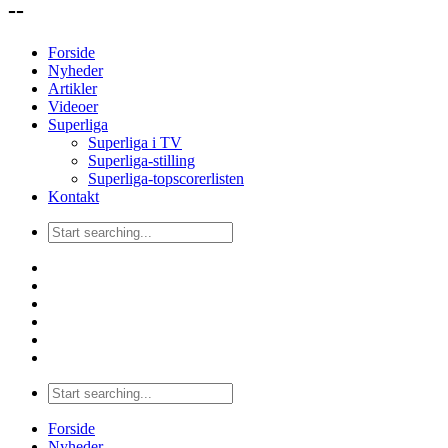
--
Forside
Nyheder
Artikler
Videoer
Superliga
Superliga i TV
Superliga-stilling
Superliga-topscorerlisten
Kontakt
Forside
Nyheder