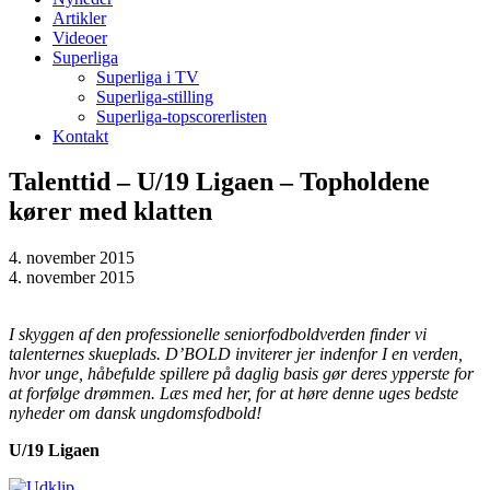
Artikler
Videoer
Superliga
Superliga i TV
Superliga-stilling
Superliga-topscorerlisten
Kontakt
Talenttid – U/19 Ligaen – Topholdene
kører med klatten
4. november 2015
4. november 2015
I skyggen af den professionelle seniorfodboldverden finder vi
talenternes skueplads. D’BOLD inviterer jer indenfor I en verden,
hvor unge, håbefulde spillere på daglig basis gør deres ypperste for
at forfølge drømmen. Læs med her, for at høre denne uges bedste
nyheder om dansk ungdomsfodbold!
U/19 Ligaen