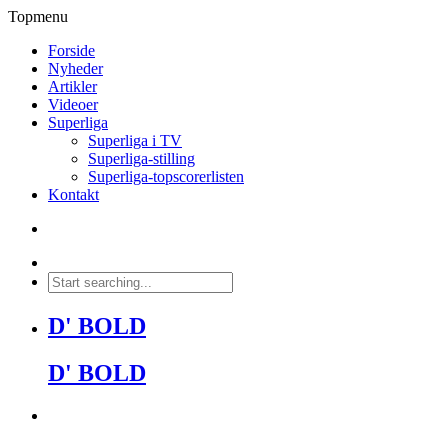
Topmenu
Forside
Nyheder
Artikler
Videoer
Superliga
Superliga i TV
Superliga-stilling
Superliga-topscorerlisten
Kontakt
D' BOLD
D' BOLD