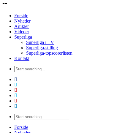
--
Forside
Nyheder
Artikler
Videoer
Superliga
Superliga i TV
Superliga-stilling
Superliga-topscorerlisten
Kontakt
Forside
Nyheder