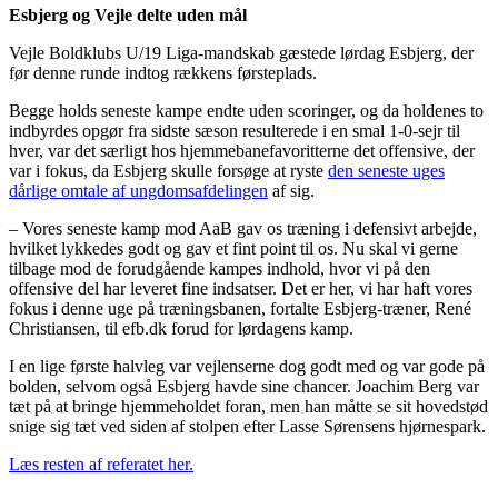
Esbjerg og Vejle delte uden mål
Vejle Boldklubs U/19 Liga-mandskab gæstede lørdag Esbjerg, der
før denne runde indtog rækkens førsteplads.
Begge holds seneste kampe endte uden scoringer, og da holdenes to
indbyrdes opgør fra sidste sæson resulterede i en smal 1-0-sejr til
hver, var det særligt hos hjemmebanefavoritterne det offensive, der
var i fokus, da Esbjerg skulle forsøge at ryste
den seneste uges
dårlige omtale af ungdomsafdelingen
af sig.
– Vores seneste kamp mod AaB gav os træning i defensivt arbejde,
hvilket lykkedes godt og gav et fint point til os. Nu skal vi gerne
tilbage mod de forudgående kampes indhold, hvor vi på den
offensive del har leveret fine indsatser. Det er her, vi har haft vores
fokus i denne uge på træningsbanen, fortalte Esbjerg-træner, René
Christiansen, til efb.dk forud for lørdagens kamp.
I en lige første halvleg var vejlenserne dog godt med og var gode på
bolden, selvom også Esbjerg havde sine chancer. Joachim Berg var
tæt på at bringe hjemmeholdet foran, men han måtte se sit hovedstød
snige sig tæt ved siden af stolpen efter Lasse Sørensens hjørnespark.
Læs resten af referatet her.