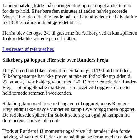
I anden halvleg kørte målscoringen dog op i et noget andet tempo
for de to hold. Efter bare fem minutter af anden halvleg scorede
Moses Opondo det udlignende mål, da han udnyttede en halvklaring
fra FCK’s målmand til at gøre det til 1-1.
Herfra blev det også 2-1 til gæsterne fra Aalborg ved at kantspilleren
Joakim Mæhle scorede på en friløber.
Læs resten af referatet her.
Silkeborg på toppen efter sejr over Randers Freja
Det går med fuld blæs fremad for Silkeborgs U/19-hold for tiden.
Silkeborgenserne har ikke prøvet at tabe en fodboldkamp siden d.
22. august, hvor Esbjerg vandt med 1-0. Derfor ventede der Randers
Freja – pt prügelknabe i rækken – en noget vild opgave, da de to
hold tørnede sammen i weekenden.
Silkeborg kom med to sejre i bagagen til opgøret, mens Randers
Freja endnu ikke havde vundet en kamp i syv forsøg inden opgøret.
De rødblusede spillere fra Søholt satte sig da også på kampen fra
dommerens startsignalement.
Trods at Randers i få momenter også viste lidt tænder i den første
halvleg, så var det SIF, der kunne gå til pause foran med en enkelt