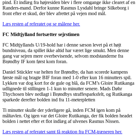
pind. Et indlæg fra højresiden blev i flere omgange ikke clearet af en
Randers-mand. Derfor kunne Rasmus Lysdahl bringe Silkeborg i
front efter et skud, der blev afrettet på vejen mod mål.
Læs resten af referatet og se målene her.
FC Midtjylland fortsætter sejrstimen
FC Midtjyllands U/19-hold har i denne sæson levet på et højt
bundniveau, da spillet ikke altid har været lige smukt. Men denne
gang var sejren mere overbevisende, selvom modstanderne fra
Brøndby IF kom først kom foran.
Daniel Stückler var helten for Brøndby, da han scorede kampens
første mål og bragte BIF foran med 1-0 efter kun 16 minutters spil.
Lykken var dog kort for de gule og blå, da FCM’s Gloire Rutikanga
udlignede til stillingen 1-1 kun to minutter senere. Mads Døhr
Thychosen blev nedlagt i Brøndbys straffesparksfelt, og Rutikanga
sparkede derefter bolden ind fra 11-meterpletten
Ti minutter skulle der yderligere gå, inden FCM igen kom på
måltavlen. Og igen var det Gloire Rutikanga, der fik bolden headet
bolden i nettet efter et flot indlæg af ulvenes Rasmus Nissen.
Læs resten af referatet samt få reaktion fra FCM-træneren her.