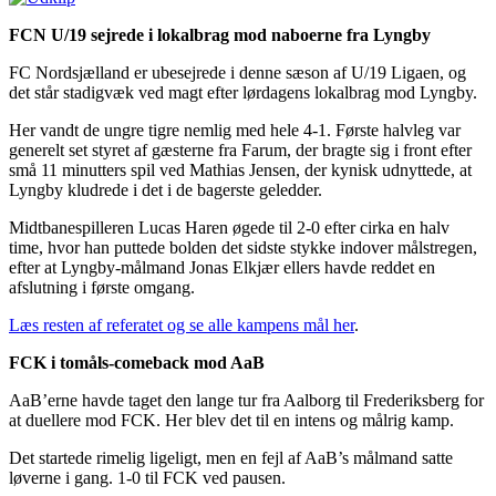
FCN U/19 sejrede i lokalbrag mod naboerne fra Lyngby
FC Nordsjælland er ubesejrede i denne sæson af U/19 Ligaen, og
det står stadigvæk ved magt efter lørdagens lokalbrag mod Lyngby.
Her vandt de ungre tigre nemlig med hele 4-1. Første halvleg var
generelt set styret af gæsterne fra Farum, der bragte sig i front efter
små 11 minutters spil ved Mathias Jensen, der kynisk udnyttede, at
Lyngby kludrede i det i de bagerste geledder.
Midtbanespilleren Lucas Haren øgede til 2-0 efter cirka en halv
time, hvor han puttede bolden det sidste stykke indover målstregen,
efter at Lyngby-målmand Jonas Elkjær ellers havde reddet en
afslutning i første omgang.
Læs resten af referatet og se alle kampens mål her
.
FCK i tomåls-comeback mod AaB
AaB’erne havde taget den lange tur fra Aalborg til Frederiksberg for
at duellere mod FCK. Her blev det til en intens og målrig kamp.
Det startede rimelig ligeligt, men en fejl af AaB’s målmand satte
løverne i gang. 1-0 til FCK ved pausen.