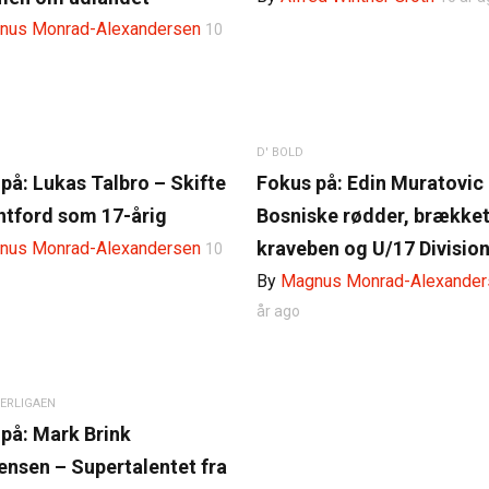
nus Monrad-Alexandersen
10
D' BOLD
på: Lukas Talbro – Skifte
Fokus på: Edin Muratovic
entford som 17-årig
Bosniske rødder, brække
kraveben og U/17 Divisio
nus Monrad-Alexandersen
10
By
Magnus Monrad-Alexander
år ago
ERLIGAEN
på: Mark Brink
ensen – Supertalentet fra