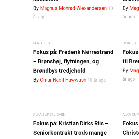
By
Magnus Monrad-Alexandersen
By
Mag
10
år ago
år ago
FEATURED
D' BOLD
Fokus på: Frederik Nørrestrand
Fokus 
– Brønshøj, flytningen, og
til Br
Brøndbys tredjehold
By
Mag
år ago
By
Omar Nabil Hawwash
10 år ago
ALKA SUPERLIGAEN
ALKA SUP
Fokus på: Kristian Dirks Riis –
Fokus 
Seniorkontrakt trods mange
Christ