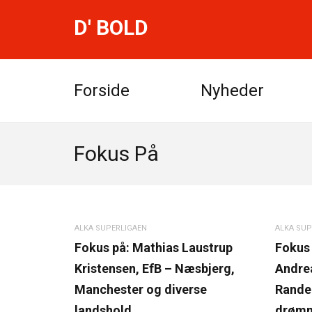
D' BOLD
Forside
Nyheder
Fokus På
ALKA SUPERLIGAEN
ALKA SUP
Fokus på: Mathias Laustrup
Fokus 
Kristensen, EfB – Næsbjerg,
Andrea
Manchester og diverse
Rander
landshold
drømm