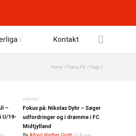
erliga
Kontakt
Home
Fokus På
Page 2
FEATURED
li –
Fokus på: Nikolas Dyhr – Søger
i U/19-
udfordringer og i drømme i FC
Midtjylland
By
Alfred Winther Groth
go
10 år ago