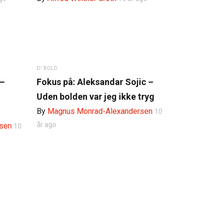
D' BOLD
 –
Fokus på: Aleksandar Sojic –
t
Uden bolden var jeg ikke tryg
n
By
Magnus Monrad-Alexandersen
10
år ago
sen
10