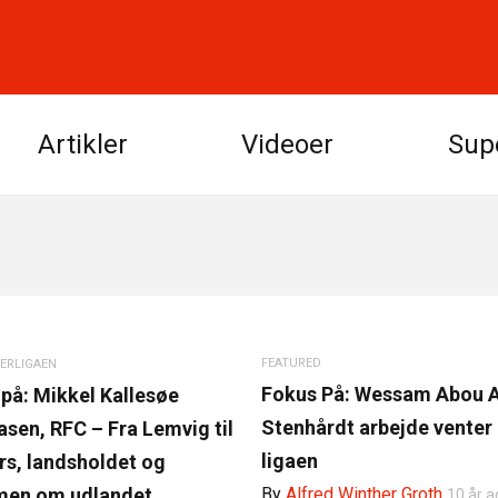
Artikler
Videoer
Sup
FEATURED
ERLIGAEN
Fokus På: Wessam Abou A
på: Mikkel Kallesøe
Stenhårdt arbejde venter 
sen, RFC – Fra Lemvig til
ligaen
s, landsholdet og
By
Alfred Winther Groth
en om udlandet
10 år a