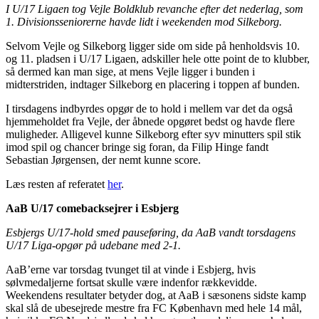
I U/17 Ligaen tog Vejle Boldklub revanche efter det nederlag, som
1. Divisionsseniorerne havde lidt i weekenden mod Silkeborg.
Selvom Vejle og Silkeborg ligger side om side på henholdsvis 10.
og 11. pladsen i U/17 Ligaen, adskiller hele otte point de to klubber,
så dermed kan man sige, at mens Vejle ligger i bunden i
midterstriden, indtager Silkeborg en placering i toppen af bunden.
I tirsdagens indbyrdes opgør de to hold i mellem var det da også
hjemmeholdet fra Vejle, der åbnede opgøret bedst og havde flere
muligheder. Alligevel kunne Silkeborg efter syv minutters spil stik
imod spil og chancer bringe sig foran, da Filip Hinge fandt
Sebastian Jørgensen, der nemt kunne score.
Læs resten af referatet
her
.
AaB U/17 comebacksejrer i Esbjerg
Esbjergs U/17-hold smed pauseføring, da AaB vandt torsdagens
U/17 Liga-opgør på udebane med 2-1.
AaB’erne var torsdag tvunget til at vinde i Esbjerg, hvis
sølvmedaljerne fortsat skulle være indenfor rækkevidde.
Weekendens resultater betyder dog, at AaB i sæsonens sidste kamp
skal slå de ubesejrede mestre fra FC København med hele 14 mål,