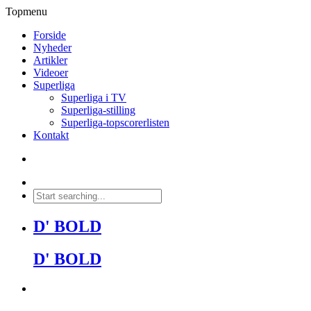
Topmenu
Forside
Nyheder
Artikler
Videoer
Superliga
Superliga i TV
Superliga-stilling
Superliga-topscorerlisten
Kontakt
D' BOLD
D' BOLD