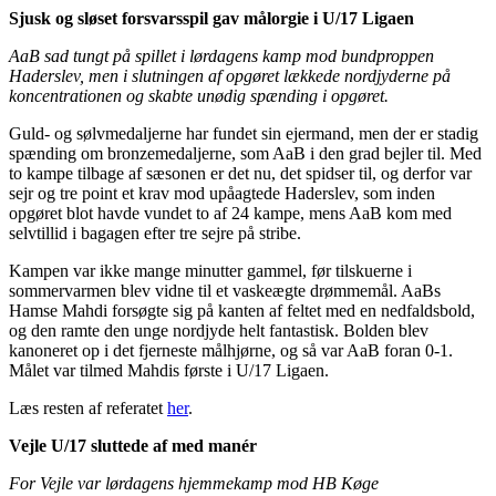
Sjusk og sløset forsvarsspil gav målorgie i U/17 Ligaen
AaB sad tungt på spillet i lørdagens kamp mod bundproppen
Haderslev, men i slutningen af opgøret lækkede nordjyderne på
koncentrationen og skabte unødig spænding i opgøret.
Guld- og sølvmedaljerne har fundet sin ejermand, men der er stadig
spænding om bronzemedaljerne, som AaB i den grad bejler til. Med
to kampe tilbage af sæsonen er det nu, det spidser til, og derfor var
sejr og tre point et krav mod upåagtede Haderslev, som inden
opgøret blot havde vundet to af 24 kampe, mens AaB kom med
selvtillid i bagagen efter tre sejre på stribe.
Kampen var ikke mange minutter gammel, før tilskuerne i
sommervarmen blev vidne til et vaskeægte drømmemål. AaBs
Hamse Mahdi forsøgte sig på kanten af feltet med en nedfaldsbold,
og den ramte den unge nordjyde helt fantastisk. Bolden blev
kanoneret op i det fjerneste målhjørne, og så var AaB foran 0-1.
Målet var tilmed Mahdis første i U/17 Ligaen.
Læs resten af referatet
her
.
Vejle U/17 sluttede af med manér
For Vejle var lørdagens hjemmekamp mod HB Køge