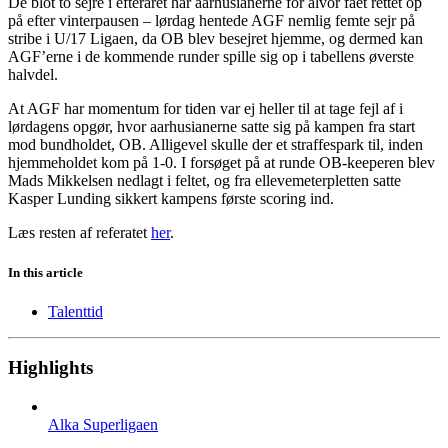
De blot to sejre i efteråret har aarhusianerne for alvor fået rettet op
på efter vinterpausen – lørdag hentede AGF nemlig femte sejr på
stribe i U/17 Ligaen, da OB blev besejret hjemme, og dermed kan
AGF’erne i de kommende runder spille sig op i tabellens øverste
halvdel.
At AGF har momentum for tiden var ej heller til at tage fejl af i
lørdagens opgør, hvor aarhusianerne satte sig på kampen fra start
mod bundholdet, OB. Alligevel skulle der et straffespark til, inden
hjemmeholdet kom på 1-0. I forsøget på at runde OB-keeperen blev
Mads Mikkelsen nedlagt i feltet, og fra ellevemeterpletten satte
Kasper Lunding sikkert kampens første scoring ind.
Læs resten af referatet
her
.
In this article
Talenttid
Highlights
Alka Superligaen