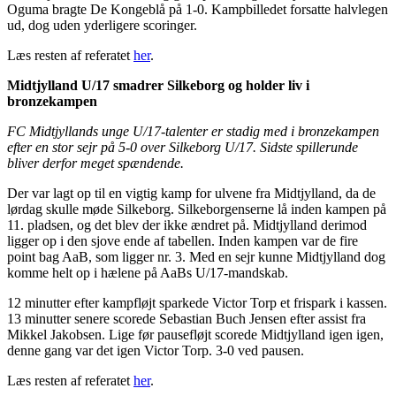
Oguma bragte De Kongeblå på 1-0. Kampbilledet forsatte halvlegen
ud, dog uden yderligere scoringer.
Læs resten af referatet
her
.
Midtjylland U/17 smadrer Silkeborg og holder liv i
bronzekampen
FC Midtjyllands unge U/17-talenter er stadig med i bronzekampen
efter en stor sejr på 5-0 over Silkeborg U/17. Sidste spillerunde
bliver derfor meget spændende.
Der var lagt op til en vigtig kamp for ulvene fra Midtjylland, da de
lørdag skulle møde Silkeborg. Silkeborgenserne lå inden kampen på
11. pladsen, og det blev der ikke ændret på. Midtjylland derimod
ligger op i den sjove ende af tabellen. Inden kampen var de fire
point bag AaB, som ligger nr. 3. Med en sejr kunne Midtjylland dog
komme helt op i hælene på AaBs U/17-mandskab.
12 minutter efter kampfløjt sparkede Victor Torp et frispark i kassen.
13 minutter senere scorede Sebastian Buch Jensen efter assist fra
Mikkel Jakobsen. Lige før pausefløjt scorede Midtjylland igen igen,
denne gang var det igen Victor Torp. 3-0 ved pausen.
Læs resten af referatet
her
.