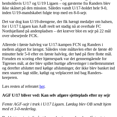
henholdsvis U/17 og U/19 Ligaen – og gæsterne fra Randers blev
ikke skånet på den mission. Således vandt U/17-holdet hele 9-0,
inden U/19-mandskabet fulgte trop med en 8-0-sejr.
Det var dog kun U/19-drengene, der fik hængt medaljer om halsen,
for i U/17 Ligaen kan AaB reelt set stadig nå at overhale FC
Nordsjælland på andenpladsen – det kræver blot en sejr på 22 mål
over ubesejrede FCK.
Allerede i første halvleg var U/17-kampen FCN og Randers i
mellem afgjort for længst. Således viste måltavlen efter de første 40
minutter hele 5-0 efter en første halvleg, der bød på flere flotte mål.
Foruden en scoring efter hjørnespark var det gennemgående for
Tigrenes mål, at der blev spillet hurtige afleveringer i mellemrummet
og derefter afsluttet med kølige afslutninger, der ikke blev banket ind
men snarere lagt stille, køligt og velplaceret ind bag Randers-
keeperen.
Læs resten af referatet
her
.
AGF U/17 bliver ved: Kan selv afgøre sjetteplads efter ny sejr
Femte AGF-sejr i træk i U/17 Ligaen. Lørdag blev OB sendt hjem
med et 3-0-nederlag.