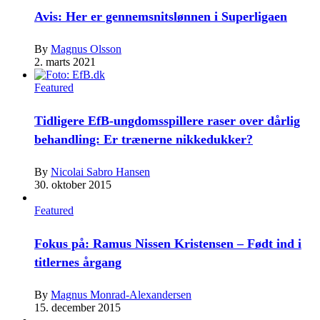
Avis: Her er gennemsnitslønnen i Superligaen
By
Magnus Olsson
2. marts 2021
Featured
Tidligere EfB-ungdomsspillere raser over dårlig
behandling: Er trænerne nikkedukker?
By
Nicolai Sabro Hansen
30. oktober 2015
Featured
Fokus på: Ramus Nissen Kristensen – Født ind i
titlernes årgang
By
Magnus Monrad-Alexandersen
15. december 2015