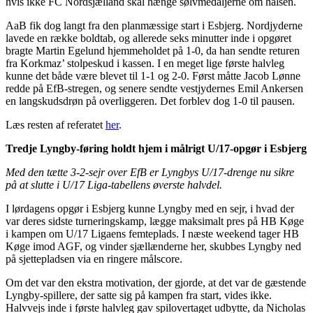
hvis ikke FC Nordsjælland skal hænge sølvmedaljerne om halsen.
AaB fik dog langt fra den planmæssige start i Esbjerg. Nordjyderne
lavede en række boldtab, og allerede seks minutter inde i opgøret
bragte Martin Egelund hjemmeholdet på 1-0, da han sendte returen
fra Korkmaz’ stolpeskud i kassen. I en meget lige første halvleg
kunne det både være blevet til 1-1 og 2-0. Først måtte Jacob Lønne
redde på EfB-stregen, og senere sendte vestjydernes Emil Ankersen
en langskudsdrøn på overliggeren. Det forblev dog 1-0 til pausen.
Læs resten af referatet
her
.
Tredje Lyngby-føring holdt hjem i målrigt U/17-opgør i Esbjerg
Med den tætte 3-2-sejr over EfB er Lyngbys U/17-drenge nu sikre
på at slutte i U/17 Liga-tabellens øverste halvdel.
I lørdagens opgør i Esbjerg kunne Lyngby med en sejr, i hvad der
var deres sidste turneringskamp, lægge maksimalt pres på HB Køge
i kampen om U/17 Ligaens femteplads. I næste weekend tager HB
Køge imod AGF, og vinder sjællænderne her, skubbes Lyngby ned
på sjettepladsen via en ringere målscore.
Om det var den ekstra motivation, der gjorde, at det var de gæstende
Lyngby-spillere, der satte sig på kampen fra start, vides ikke.
Halvvejs inde i første halvleg gav spilovertaget udbytte, da Nicholas