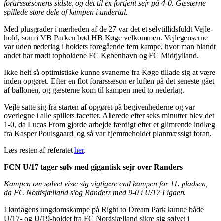
forårssæsonens sidste, og det til en fortjent sejr på 4-0. Gæsterne
spillede store dele af kampen i undertal.
Med plusgrader i nærheden af de 27 var det et selvtillidsfuldt Vejle-
hold, som i VB Parken bød HB Køge velkommen. Vejlegenserne
var uden nederlag i holdets foregående fem kampe, hvor man blandt
andet har mødt topholdene FC København og FC Midtjylland.
Ikke helt så optimistiske kunne svanerne fra Køge tillade sig at være
inden opgøret. Efter en flot forårssæson er luften på det seneste gået
af ballonen, og gæsterne kom til kampen med to nederlag.
Vejle satte sig fra starten af opgøret på begivenhederne og var
overlegne i alle spillets facetter. Allerede efter seks minutter blev det
1-0, da Lucas From gjorde arbejde færdigt efter et glimrende indlæg
fra Kasper Poulsgaard, og så var hjemmeholdet planmæssigt foran.
Læs resten af referatet
her
.
FCN U/17 tager sølv med gigantisk sejr over Randers
Kampen om sølvet viste sig vigtigere end kampen for 11. pladsen,
da FC Nordsjælland slog Randers med 9-0 i U/17 Ligaen.
I lørdagens ungdomskampe på Right to Dream Park kunne både
U/17- og U/19-holdet fra FC Nordsjælland sikre sig sølvet i