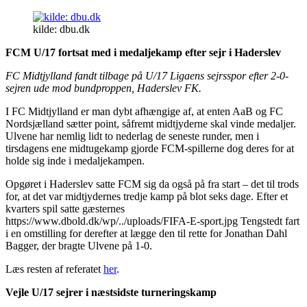
kilde: dbu.dk
FCM U/17 fortsat med i medaljekamp efter sejr i Haderslev
FC Midtjylland fandt tilbage på U/17 Ligaens sejrsspor efter 2-0-
sejren ude mod bundproppen, Haderslev FK.
I FC Midtjylland er man dybt afhængige af, at enten AaB og FC
Nordsjælland sætter point, såfremt midtjyderne skal vinde medaljer.
Ulvene har nemlig lidt to nederlag de seneste runder, men i
tirsdagens ene midtugekamp gjorde FCM-spillerne dog deres for at
holde sig inde i medaljekampen.
Opgøret i Haderslev satte FCM sig da også på fra start – det til trods
for, at det var midtjydernes tredje kamp på blot seks dage. Efter et
kvarters spil satte gæsternes
https://www.dbold.dk/wp/../uploads/FIFA-E-sport.jpg Tengstedt fart
i en omstilling for derefter at lægge den til rette for Jonathan Dahl
Bagger, der bragte Ulvene på 1-0.
Læs resten af referatet
her
.
Vejle U/17 sejrer i næstsidste turneringskamp