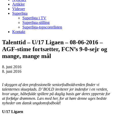
Artikler
Videoer
Superliga
Superliga i TV
Superliga-stilling
Superliga-topscorerlisten
Kontakt
Talenttid – U/17 Ligaen – 08-06-2016 –
AGF-stime fortsætter, FCN’s 9-0-sejr og
mange, mange mål
8. juni 2016
8. juni 2016
I skyggen af den professionelle seniorfodboldverden finder vi
talenternes skueplads. D’ BOLD inviterer jer indenfor i en verden,
hvor unge, håbefulde spillere på daglig basis gør deres ypperste for
at forfølge drømmen. Læs med her, for at høre denne uges bedste
nyheder om dansk ungdomsfodbold!
U/17 Ligaen