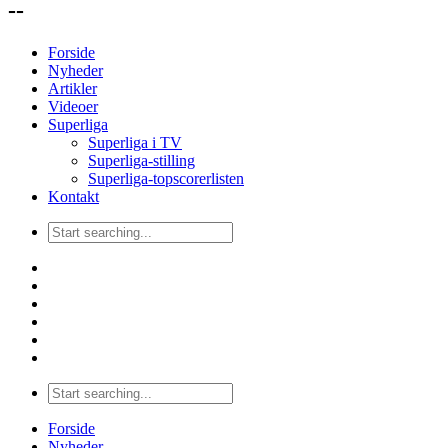
--
Forside
Nyheder
Artikler
Videoer
Superliga
Superliga i TV
Superliga-stilling
Superliga-topscorerlisten
Kontakt
Forside
Nyheder